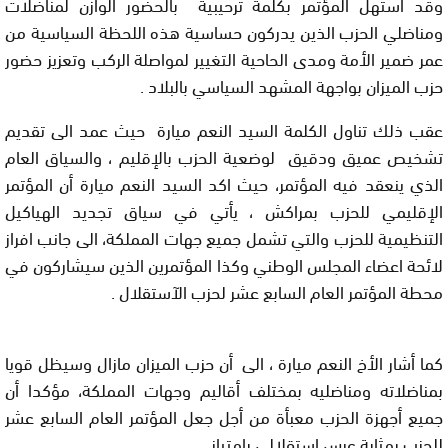
وقد استهل المؤتمر بكلمة ترحيبية بالحضور الوازن لمناضلات
ومناضلي الحزب الذين يدركون حساسية هذه اللحظة السياسية من
عمر ضمير الأمة ومدى الحاحية التغيير لمواصلة الركب وتعزيز حضور
حزب الميزان بواجهة المشهد السياسي بالبلاد .
عقب ذلك تناول الكلمة السيد النعم ميارة حيث عمد الى تقديم
تشخيص عميق ودقيق لوضعية الحزب بالإقليم ، والسياق العام
الذي ينعقد فيه المؤتمر، حيث اكد السيد النعم ميارة أن المؤتمر
الإقليمي للحزب بمراكش ، يأتي في سياق تجديد الهياكيل
التنظيمية للحزب والتي تشمل جميع جهات المملكة، الى جانب افراز
لائحة اعضاء المجلس الوطني وكذا المؤتمرين الذين سيشاركون في
محطة المؤتمر العام السابع عشر لحزب الآستقلال .
كما أشار الأخ النعم ميارة ، الى أن حزب الميزان مازال وسيظل قويا
بمناضلاته ومناضليه بمختلف أقاليم وجهات المملكة، مؤكدا أن
جميع أجهزة الحزب معبأة من أجل جعل المؤتمر العام السابع عشر
للحزب بمثابة عرس استقلالي بامتياز .