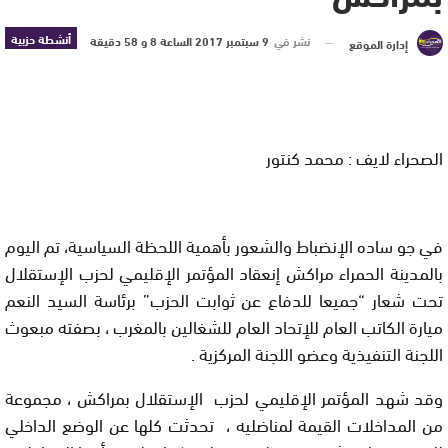
أنشطة حزبية
نشر في
9 سبتمبر 2017 الساعة 8 و 58 دقيقة
إدارة الموقع
الصحراء لايف : محمد كنتور
في جو ساده الإنضباط والشعور بأهمية اللحظة السياسية، تم اليوم
بالمدينة الحمراء مراكش إنعقاد المؤتمر الإقليمي لحزب الإستقلال
تحت شعار “جميعا للدفاع عن ثوابت الحزب” برئاسة السيد النعم
ميارة الكاتب العام للإتحاد العام للشغالين بالمغرب ، بصفته مبعوث
اللجنة التنفيذية وعضو اللجنة المركزية .
وقد شهد المؤتمر الإقليمي لحزب الإستقلال بمراكش ، مجموعة
من المداخلات القيمة لمناضليه ، تحدثت كلها عن الوضع الداخلي