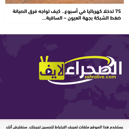
75 تدخلا كهربائيا في أسبوع.. كيف تواجه فرق الصيانة
ضغط الشبكة بجهة العيون – الساقية…
يستخدم هذا الموقع ملفات تعريف الارتباط لتحسين تجربتك. سنفترض أنك
المدير المسؤول : ابيبك المحفوظ / جميع