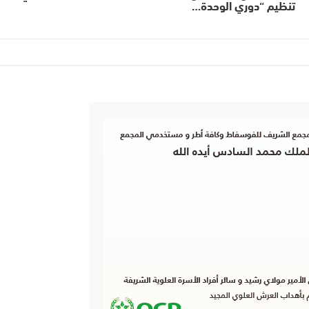
تنظيم “دوري الوحدة…