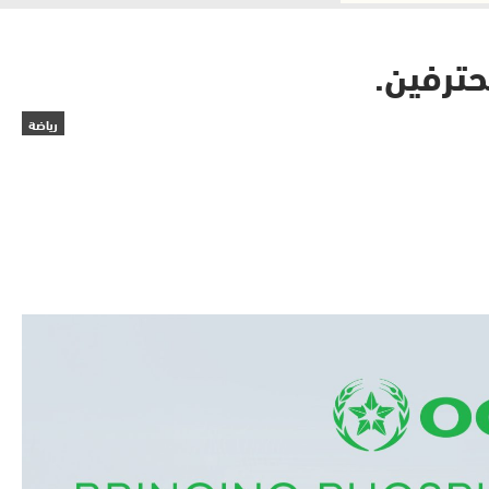
حترفين.
رياضة