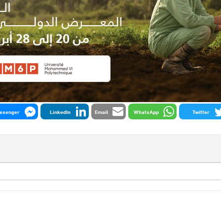
ssenger
LinkedIn
Email
WhatsApp
Twitter