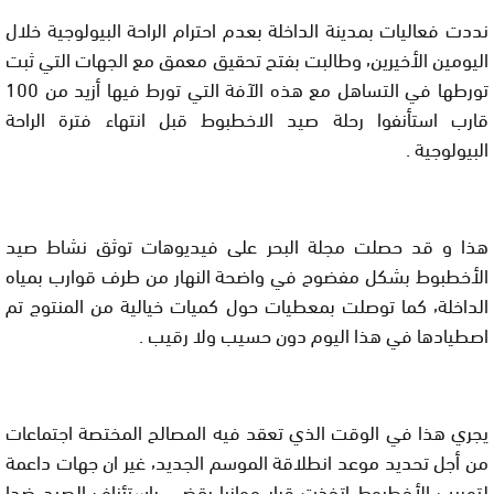
نددت فعاليات بمدينة الداخلة بعدم احترام الراحة البيولوجية خلال
اليومين الأخيرين٬ وطالبت بفتح تحقيق معمق مع الجهات التي ثبت
تورطها في التساهل مع هذه الآفة التي تورط فيها أزيد من 100
قارب استأنفوا رحلة صيد الاخطبوط قبل انتهاء فترة الراحة
البيولوجية .
هذا و قد حصلت
مجلة البحر
على فيديوهات توثق نشاط صيد
الأخطبوط بشكل مفضوح في واضحة النهار من طرف قوارب بمياه
الداخلة٬ كما توصلت بمعطيات حول كميات خيالية من المنتوج تم
اصطيادها في هذا اليوم دون حسيب ولا رقيب .
يجري هذا في الوقت الذي تعقد فيه المصالح المختصة اجتماعات
من أجل تحديد موعد انطلاقة الموسم الجديد٬ غير ان جهات داعمة
لتهريب الأخطبوط اتخذت قرار موازيا يقضي باستئناف الصيد ضدا