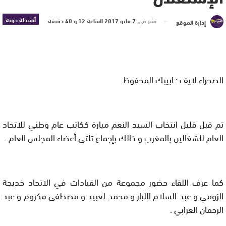
أنشطة حزبية
نشر في
7 مايو 2017 الساعة 12 و 40 دقيقة
إدارة الموقع
الصحراء لايف : ابيبك المحفوظ
تم قبل قليل انتخاب السيد النعم ميارة ككاتب عام وطني للاتحاد
العام للشغالين بالمغرب و ذالك بإجماع ثلثي أعضاء المجلس العام .
كما عرف اللقاء حضور مجموعة من القيادات في الاتحاد خديجة
الزومي و عبد السلام اللبار و محمد لعبيد و مصطفى مكروم و عبد
الرحمان العرابي .