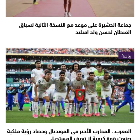
جماعة الدشيرة على موعد مع النسخة الثانية لسباق
القبطان لحسن ولد اميليد
رياضة
المغرب.. المحارب الأخير في المونديال وحصاد رؤية ملكية
صنعت قوة كروية لا تعرف المستحيل