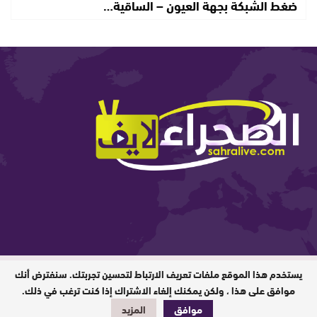
ضغط الشبكة بجهة العيون – الساقية…
يستخدم هذا الموقع ملفات تعريف الارتباط لتحسين تجربتك. سنفترض أنك
المدير المسؤول : ابيبك المحفوظ / جميع
الحقوق محفوظة © 2026
موافق على هذا ، ولكن يمكنك إلغاء الاشتراك إذا كنت ترغب في ذلك.
موافق
المزيد
تصميم وبرمجة