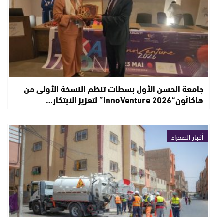
جامعة الحسن الأول بسطات تنظم النسخة الأولى من
هاكاثون“InnoVenture 2026” لتعزيز الابتكار…
أخبار الصحراء