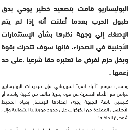
البوليساريو قامت بتصعيد خطير يوحي بدق
طبول الحرب بعدما أعلنت أنه إذا لم يتم
الإصغاء إلي وجهة نظرها بشأن الإستثمارات
الأجنبية في الصحراء، فإنها سوف تتحرك بقوة
وبكل حزم لفرض ما تعتبره حقا شرعيا ,على حد
زعمها .
وحسب موقع “أنباء أنفو” الموريتاني فإن تهديدات البوليساريو
تتزامن مع الأنباء المسربة عن قوة بحرية تتألف من كتيبة واحدة أو
كتيبتين تابعة للجبهة يجري إعدادها للإنتشار بمياه المحيط
الأطلسي الممتدة من الكركرات على حدود موريتانيا الشمالية وإلي
شوطئ الداخلة!.
ومن شأن هذه الخطوة التي أقدمت عليها البوليساريو أن تدفع