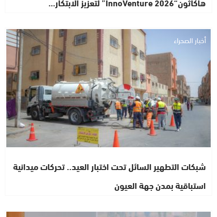
هاكاثون“InnoVenture 2026” لتعزيز الابتكار…
أخبار الصحراء
شبكات التطهير السائل تحت اختبار العيد.. تحركات ميدانية
استباقية بمدن جهة العيون