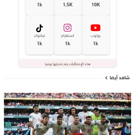
1k
1,5K
10K
يوتوب
انستغرام
تيكتوك
1k
1k
1k
هذه الإحصائيات يتم تحديثها يوميا
شاهد أيضا
رياضة