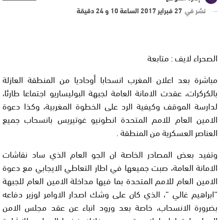
نشر في
27 فبراير 2017 الساعة 10 و 24 دقيقة
الصحراء لايف : متابعة
مباشرة بعد اعلان المغرب انسحابا أوحاديا من المنطقة العازلة
بالكركرات، عقدت الامانة العامة لجبهة البوليساريو اجتماعا طارئا،
لدارسة الموقف وكيفية الرد على الخطوة المغربية، وكذا دعوة
الامين العام للامم المتحدة انطونيو غوتيريس بانسحاب جميع
العناصر العسكرية من المنطقة .
وتفيد بعض المصادر الخاصة ان الجو العام الذي ساد نقاشات
الامانة العامة، صبت جميعها في اطار التعاطي الايجابي مع دعوة
الامين العام للامم المتحدة بما فيها مداخلة الامين العام للجبهة
“ابراهيم غالي “، الذي كان على وشك اصدار الاوامر لوزير دفاعه
بضرورة الانسحاب، خاصة بعد ورود انباء عن عقد مجلس الامن
الدولي اجتماعا عاجلا، ستدعو من خلاله فرنسا المجلس للاشادة