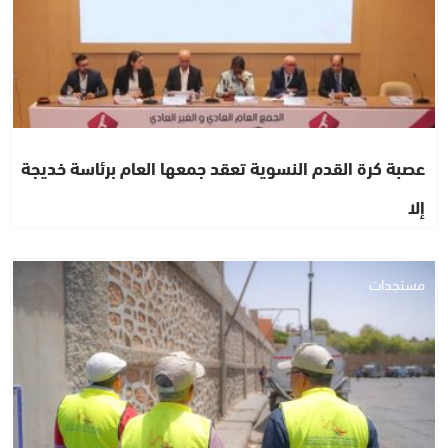
عصبة كرة القدم النسوية تعقد جمعها العام برئاسة خديجة
إلا
مستجدات