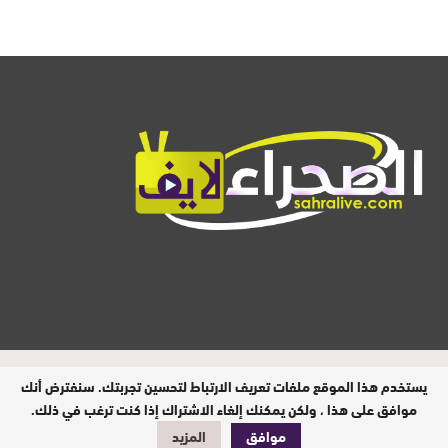
المدير المسؤول : ابيبك المحفوظ / جميع
يستخدم هذا الموقع ملفات تعريف الارتباط لتحسين تجربتك. سنفترض أنك
الحقوق محفوظة © 2026
موافق على هذا ، ولكن يمكنك إلغاء الاشتراك إذا كنت ترغب في ذلك.
موافق
المزيد
تصميم وبرمجة