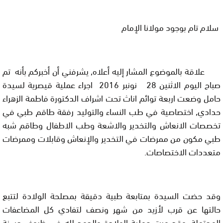
سلام تام بوجود مولانا الإمام
علاقة بالموضوع المشار إليه أعلاه, يشرفني أن أخبركم بأنه
تم
صباح
اليوم الاثنين 28 نونبر
2016
اجراء عملية قيصرية لسيدة
حامل وضعت اربعة توائم اناث تحت اشراف الدكتورة فاطمة الزهراء
حدادي, اختصاصية في طب النساء والتوليد رفقة طاقم طبي في
تخصصات الانعاش والتخدير والاشعة وطب الاطفال وطاقم شبه
طبي مكون من ممرضات في التخدير والإنعاش وقابلات وممرضات
متعددات الاختصاصات.
وقد حضت السيدة بمتابعة طبية دقيقة بمصلحة الولادة لتتبع
حالتها عن قرب لأزيد من شهر ونصف لتفادي كل المضاعفات
المحتملة. وقد مرت عملية الولادة والحمد لله في ظروف حسنة