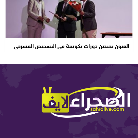
العيون تحتضن دورات تكوينية في التشخيص المسرحي