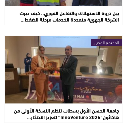
بين ذروة الاستهلاك والتفاعل الفوري.. كيف دبرت
الشركة الجهوية متعددة الخدمات مرحلة الضغط…
المجتمع المدني
جامعة الحسن الأول بسطات تنظم النسخة الأولى من
هاكاثون“InnoVenture 2026” لتعزيز الابتكار…