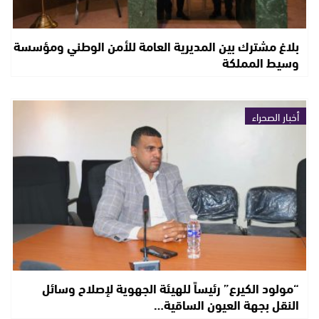
بلاغ مشترك بين المديرية العامة للأمن الوطني ومؤسسة
وسيط المملكة
أخبار الصحراء
“مولود الكيرع” رئيساً للهيئة الجهوية لإصلاح وسائل
النقل بجهة العيون الساقية…