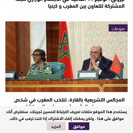
المشتركة للتعاون بين المغرب و كينيا
منوعات
المجالس التشريعية بالقارة، تنتخب المغرب في شخص
سيدي محمد ولد الرشيد رئيس مجلس المستشارين…
يستخدم هذا الموقع ملفات تعريف الارتباط لتحسين تجربتك. سنفترض أنك
موافق على هذا ، ولكن يمكنك إلغاء الاشتراك إذا كنت ترغب في ذلك.
موافق
المزيد
أخبار وطنية