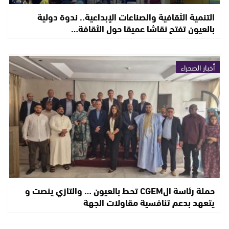
التنمية الثقافية والصناعات الإبداعية.. ندوة دولية
بالعيون تفتح نقاشا عميقا حول الثقافة…
أخبار الصحراء
حملة رئاسة الCGEM تحط بالعيون … والتازي ينصت و
يتعهد بدعم تنافسية مقاولات الجهة