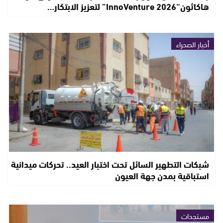
هاكاثون“InnoVenture 2026” لتعزيز الابتكار…
أخبار الصحراء
شبكات التطهير السائل تحت اختبار العيد.. تحركات ميدانية
استباقية بمدن جهة العيون
مستجدات