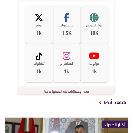
زوار الموقع
فايسبوك
تويتر
1k
1,5K
10K
يوتوب
انستغرام
تيكتوك
1k
1k
1k
هذه الإحصائيات يتم تحديثها يوميا
شاهد أيضا
أخبار الصحراء