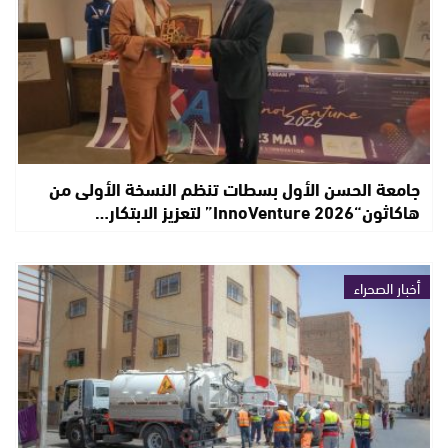
جامعة الحسن الأول بسطات تنظم النسخة الأولى من
هاكاثون“InnoVenture 2026” لتعزيز الابتكار…
أخبار الصحراء