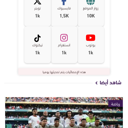
زوار الموقع
فايسبوك
تويتر
1k
1,5K
10K
يوتوب
انستغرام
تيكتوك
1k
1k
1k
هذه الإحصائيات يتم تحديثها يوميا
شاهد أيضا
رياضة