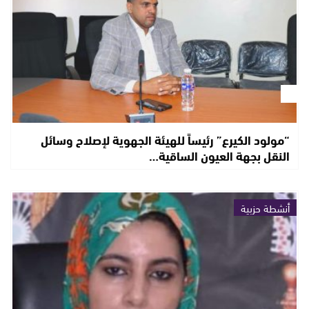
“مولود الكيرع” رئيساً للهيئة الجهوية لإصلاح وسائل
النقل بجهة العيون الساقية…
أنشطة حزبية