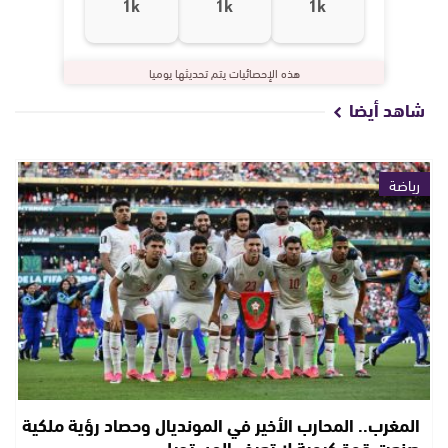
1k
1k
1k
هذه الإحصائيات يتم تحديثها يوميا
شاهد أيضا
رياضة
المغرب.. المحارب الأخير في المونديال وحصاد رؤية ملكية
صنعت قوة كروية لا تعرف المستحيل