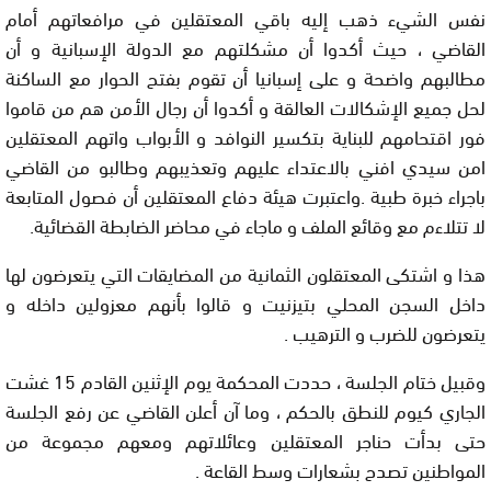
نفس الشيء ذهب إليه باقي المعتقلين في مرافعاتهم أمام
القاضي ، حيث أكدوا أن مشكلتهم مع الدولة الإسبانية و أن
مطالبهم واضحة و على إسبانيا أن تقوم بفتح الحوار مع الساكنة
لحل جميع الإشكالات العالقة و أكدوا أن رجال الأمن هم من قاموا
فور اقتحامهم للبناية بتكسير النوافد و الأبواب واتهم المعتقلين
امن سيدي افني باﻻعتداء عليهم وتعذيبهم وطالبو من القاضي
باجراء خبرة طبية .واعتبرت هيئة دفاع المعتقلين أن فصول المتابعة
لا تتلاءم مع وقائع الملف و ماجاء في محاضر الضابطة القضائية.
هذا و اشتكى المعتقلون الثمانية من المضايقات التي يتعرضون لها
داخل السجن المحلي بتيزنيت و قالوا بأنهم معزولين داخله و
يتعرضون للضرب و الترهيب .
وقبيل ختام الجلسة ، حددت المحكمة يوم الإثنين القادم 15 غشت
الجاري كيوم للنطق بالحكم ، وما آن أعلن القاضي عن رفع الجلسة
حتى بدأت حناجر المعتقلين وعائلاتهم ومعهم مجموعة من
المواطنين تصدح بشعارات وسط القاعة .