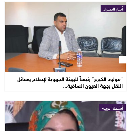
أخبار الصحراء
“مولود الكيرع” رئيساً للهيئة الجهوية لإصلاح وسائل
النقل بجهة العيون الساقية…
أنشطة حزبية