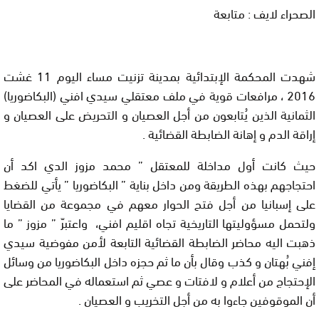
الصحراء لايف : متابعة
شهدت المحكمة الإبتدائية بمدينة تزنيت مساء اليوم 11 غشت
2016 ، مرافعات قوية في ملف معتقلي سيدي افني (البكاضوريا)
الثمانية الذين يُتابعون من أجل العصيان و التحريض على العصيان و
إراقة الدم و إهانة الضابطة القضائية .
حيث كانت أول مداخلة للمعتقل ” محمد مزوز الدي اكد أن
احتجاجهم بهذه الطريقة ومن داخل بناية ” البكاضوريا ” يأتي للضغط
على إسبانيا من أجل فتح الحوار معهم في مجموعة من القضايا
ولتحمل مسؤوليتها التاريخية تجاه اقليم افني، واعتبرّ ” مزوز ” ما
ذهبت اليه محاضر الضابطة القضائية التابعة لأمن مفوضية سيدي
إفني بُهتان و كذب وقال بأن ما ثم حجزه داخل البكاضوريا من وسائل
الإحتجاج من أعلام و لافتات و عصي ثم استعماله في المحاضر على
أن الموقوفين جاءوا به من أجل التخريب و العصيان .