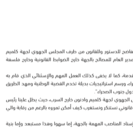
اعا طارئا بمدينة كلميم يوم الإثنين 25 يوليوز 2015 من أجل تدارس الخرق الفاضح للدستور وللقانون من طرف المجلس الجهوي لجهة كلميم
ر العام للمصالح بالجهة خارج الضوابط القانونية وخارج فلسفة
تقدمة، كما لا يخفى كذلك العمل المهم والإسثنائي الذي قام به
ء، ورسم استراتيجيات بديلة تخدم القضية الوطنية ومهد الطريق
ول جنوب الصحراء”.
س الجهوي لجهة كلميم وادنون خارج السرب، حيث يطل علينا رئيس
ح بالجهة، و هو قرار غير قانوني نستنكر ونستغرب كيف أمكن تمريره بالرغم من رقابة والي
إسناد المناصب المهمة بالجهة، إما سهوا وهذا مستبعد وإما بنية