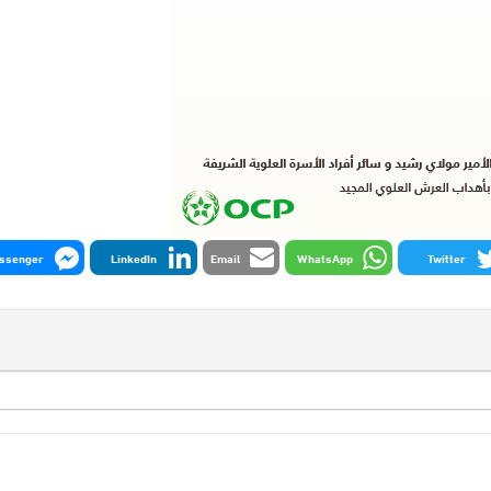
ssenger
LinkedIn
Email
WhatsApp
Twitter