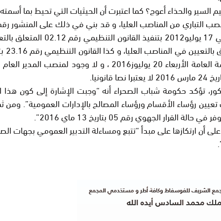
لسير والحذاء أعوج؟ كما اعتبرت أن الحيثيات التي تحيط بما أسمته 
المناصب العليا المصادق عليه من طرف مجلس النواب في الجلسة العا
ور، تؤكد حكومة شباب الصحراء أنه “وجبت الإشارة إلى كون هذا 
2.1 الصادر في 25 نونبر 2011 بشأن كيفيات تعيين رؤساء الأقسام ورؤساء المصالح بالإدا
 الجهوي رقم 05 بتاريخ 13 ماي 2016”.
على أن ارتكازها على مبدأ “تتبع ومساءلة التدبير العمومي بجهات ال
.