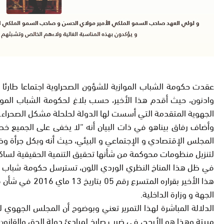
وادنون، حيث أقدم هذا الأخير، حسب بلاغ لحكومة الشباب المواز
الجهوية المتقدمة التي أسست لها الدولة لحلحلة مشكل الصحراء.
وأضاف رفاق بيناهو في ذات البيان أنه “لا يخفى على الجميع خطا
المجلس الإقتصادي و الإجتماعي و البيئي، حيث أنه وبكل جرأة و
لتنزيل منظومات محوكمة من شأنها تحقيق التنمية الحقيقية لساكن
في ظل هذا المناخ النظري الوردي اللون، تسترسل حكومة شباب ال
هذا الأخير بق
الجهة و وزارة الداخلية.
الدلالة المباشرة لهذا التمرير تعني وبوضوح أن المجلس الجهوي ل
مبيتة وهذا هو الأرجح، في ضرب صارخ لمبادئ دولة الحق والقانون.