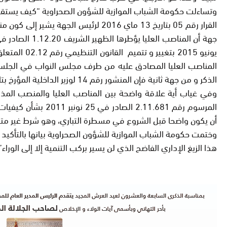
وتساءلت حكومة الشباب الموازية للشؤون الصحراوية “كيف يستقيم ا
الذكر و من جهة ثانية فإن المنشور رقم 14 لوزير الداخلية المؤرخ بتاريخ 24 مارس 2016 لا يعتبرا نصا قانونيا.
وفي غياب أية علاقة واضحة بين المناصب العليا والمنصب المذك
المرسوم رقم 1.681
أن يكون واضحا قبل الشروع في مسطرة التباري، وهو شرط غير متوفر في حالة القرار
وختمت حكومة الشباب الموازية للشؤون الصحراوية بيانها بالتأكيد 
هذا الزيغ الإداري الفاضح الذي لن يسير بركب التنمية إلا إلى الوراء”