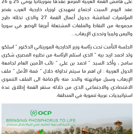
على هامش القمة العربية المزمع عقدها بموريتانيا يومي 25 و 26
عقد اليوم السبت اجتماع تمهيدي لوزراء خارجية العرب بقصر
المؤتمرات لمناقشة جدول أعمال القمة 27 والذي تخلله طرح
مجموعة من النقاط والملفات المشتعلة أبرزها الوضع في سوريا
واليمن وليبيا وتحدي الإرهاب…
الجلسة التأمت تحت رئاسة وزير الخارجية الموريتاني الدكتور ” اسلكو
ولد احمد ازيد بيه ” الذي استلم الرئاسة من نظيره المصري شكري
سامح ، وأكد السيد ” احمد بن علي ” نائب الأمين العام لجامعة
الدول العربية : ان اهم ما سيتم تداوله خلال ” قمة الأمل ” ملف
الإرهاب وسبل مواجهته والحد منه بالإضافة الى الملف التنموي
الاقتصادي والاجتماعي الذي من خلاله ستقر القمة إطلاق عدة
استراتيجيات عربية تنموية في المنطقة.