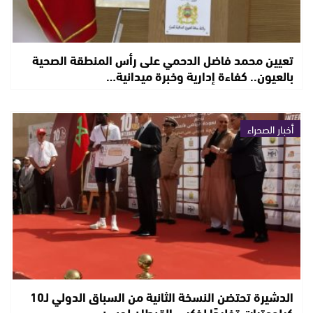
تعيين محمد فاضل الدحمي على رأس المنطقة الصحية
بالعيون.. كفاءة إدارية وخبرة ميدانية…
أخبار الصحراء
الدشيرة تحتضن النسخة الثانية من السباق الدولي لـ10
كيلومترات تخليدًا لذكرى القبطان لحسن…