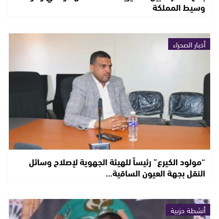
وسيط المملكة
أخبار الصحراء
“مولود الكيرع” رئيساً للهيئة الجهوية لإصلاح وسائل
النقل بجهة العيون الساقية…
أنشطة حزبية