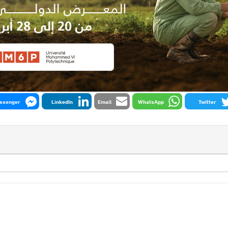
ssenger
LinkedIn
Email
WhatsApp
Twitter