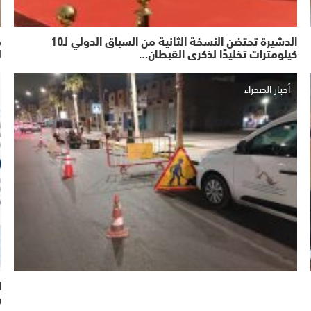
الدشيرة تحتضن النسخة الثانية من السباق الدولي لـ10
ج
كيلومترات تخليدًا لذكرى القبطان…
ل
أخبار الصحراء
ا
و