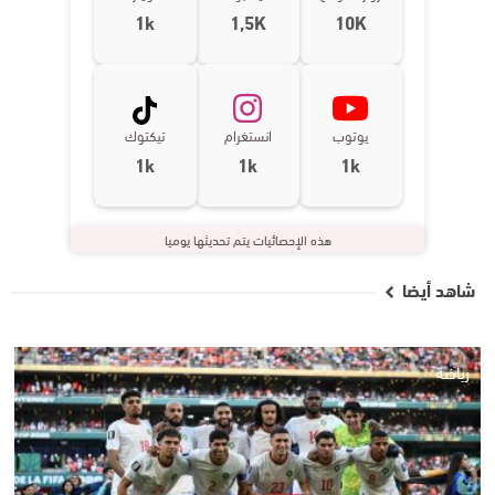
1k
1,5K
10K
يوتوب
انستغرام
تيكتوك
1k
1k
1k
هذه الإحصائيات يتم تحديثها يوميا
شاهد أيضا
رياضة