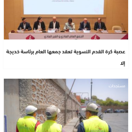
عصبة كرة القدم النسوية تعقد جمعها العام برئاسة خديجة
إلا
مستجدات