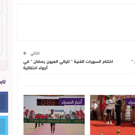
التالي
”
اختتام السهرات الفنية ” لليالي العيون رمضان ” في
أجواء احتفالية
تاب
حراء
أخبار الصحراء