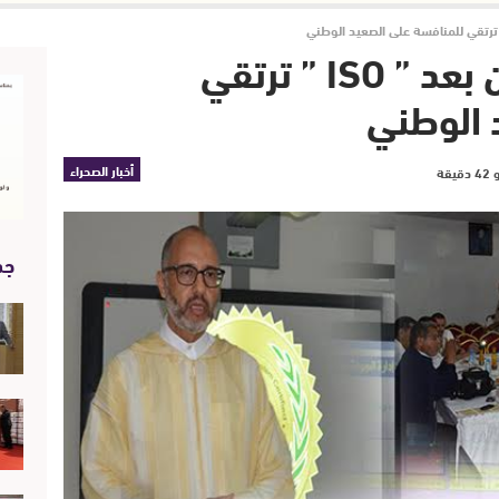
العيون : مدارس الأمين بعد ” ISO ” ترتقي
 الوطني
أخبار الصحراء
جد