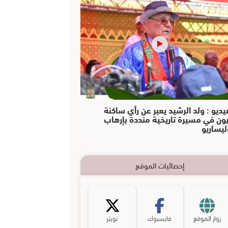
يديو : ولد الرشيد يعبر عن رأي ساكنة
يون في مسيرة تاريخية منددة بإرهاب
ليساريو
إحصائيات الموقع
زوار الموقع
فايسبوك
تويتر