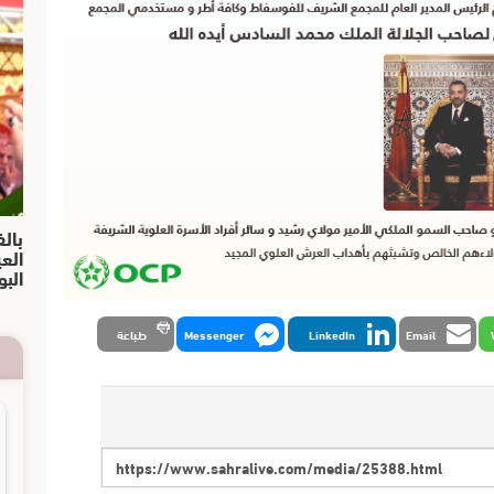
بالف
الع
البو
Email
LinkedIn
Messenger
طباعة