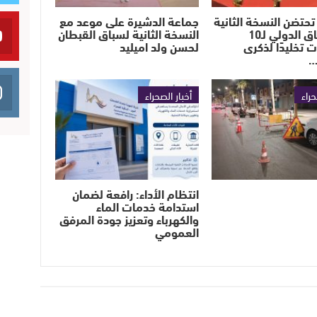
تحتضن النسخة الثانية
جماعة الدشيرة على موعد مع
من السباق الدولي لـ10
النسخة الثانية لسباق القبطان
ت تخليدًا لذكرى
لحسن ولد اميليد
…
حراء
أخبار الصحراء
انتظام الأداء: رافعة لضمان
استدامة خدمات الماء
والكهرباء وتعزيز جودة المرفق
العمومي