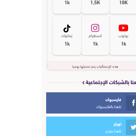
1k
1,5K
10K
يوتوب
انستغرام
تيكتوك
1k
1k
1k
هذه الإحصائيات يتم تحديثها يوميا
عنا بالشبكات الإجتماعية
فايسبوك
تابعنا بالفايسبوك
تويتر
تابعنا بتويتر