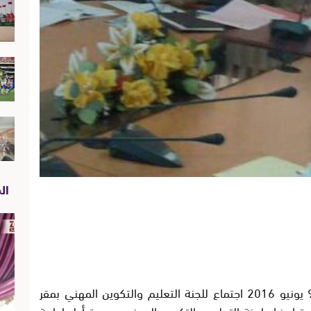
الص
ترأست الانسة ” عزيزة أبا ” اليوم الخميس 9 يونيو 2016 اجتماع للجنة التعليم والتكوين المهني بمقر
زوالا بحضور السادة اعضاء لجنة التعليم والتكوين المهني و عدة أطر ادارية