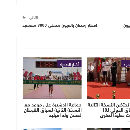
التالي
يون
افطار رمضان بالعيون تتخطى 9000 مستفيذ
حراء
أخبار الصحراء
تحتضن النسخة الثانية
جماعة الدشيرة على موعد مع
من السباق الدولي لـ10
النسخة الثانية لسباق القبطان
ت تخليدًا لذكرى
لحسن ولد اميليد
…