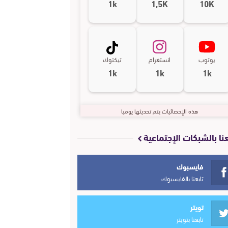
1k
1,5K
10K
يوتوب
انستغرام
تيكتوك
1k
1k
1k
هذه الإحصائيات يتم تحديثها يوميا
عنا بالشبكات الإجتماعية
فايسبوك
تابعنا بالفايسبوك
تويتر
تابعنا بتويتر