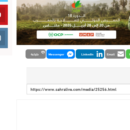
Email
LinkedIn
Messenger
طباعة