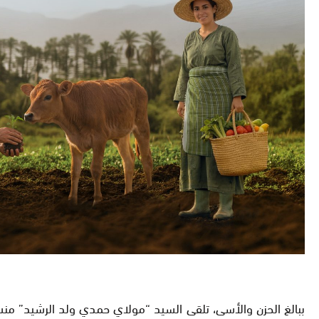
ببالغ الحزن والأسى، تلقى السيد “مولاي حمدي ولد الرشيد” منسق