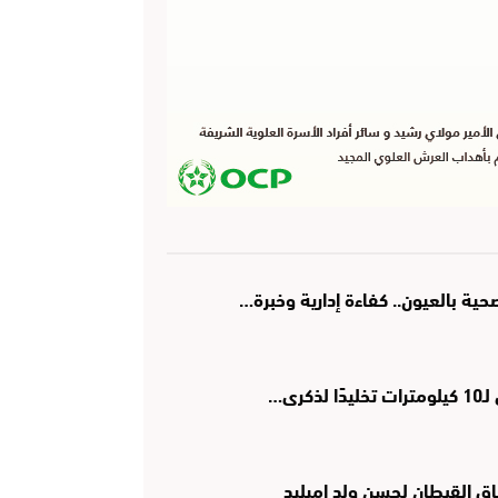
ة بالعيون.. كفاءة إدارية وخبرة…
رى…
اق القبطان لحسن ولد اميليد