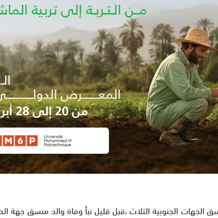
 الجهات الجنوبية الثلاث ،قبل قليل نبأ وفاة والد منسق جهة الد