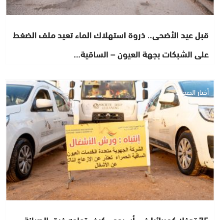
قبل عيد الأضحى.. ذروة استهلاك الماء تعيد ملف الضغط
على الشبكات بجهة العيون – الساقية…
أخبار الصحراء
75 تدخلا كهربائيا في أسبوع.. كيف تواجه فرق الصيانة