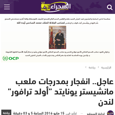
الرئيسية
رياضة
عاجل.. انفجار بمدرجات ملعب
مانشيستر يونايتد ”أولد ترافور”
لندن
نشر في
15 مايو 2016 الساعة 5 و 03 دقيقة
رياضة
إدارة الموقع