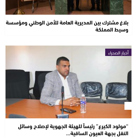
بلاغ مشترك بين المديرية العامة للأمن الوطني ومؤسسة
وسيط المملكة
أخبار الصحراء
“مولود الكيرع” رئيساً للهيئة الجهوية لإصلاح وسائل
النقل بجهة العيون الساقية…