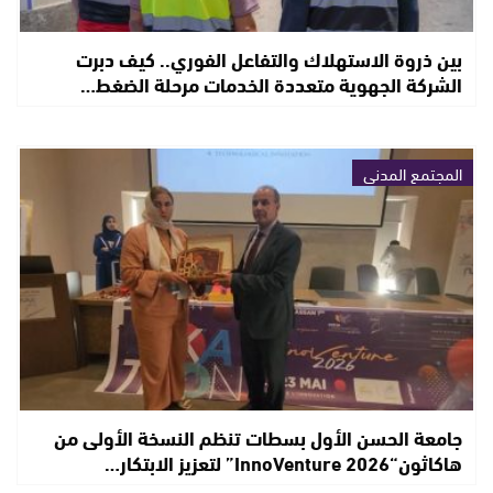
بين ذروة الاستهلاك والتفاعل الفوري.. كيف دبرت
الشركة الجهوية متعددة الخدمات مرحلة الضغط…
المجتمع المدني
جامعة الحسن الأول بسطات تنظم النسخة الأولى من
هاكاثون“InnoVenture 2026” لتعزيز الابتكار…