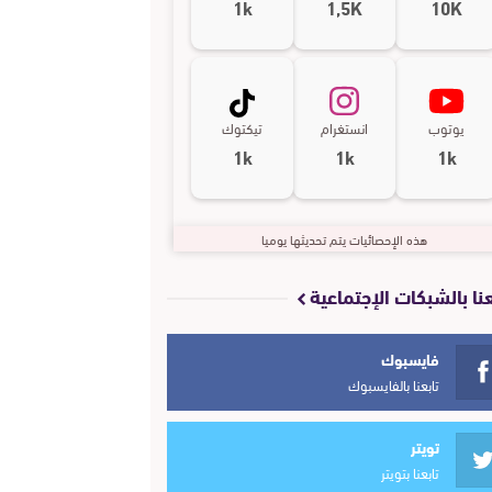
1k
1,5K
10K
يوتوب
انستغرام
تيكتوك
1k
1k
1k
هذه الإحصائيات يتم تحديثها يوميا
عنا بالشبكات الإجتماعية
فايسبوك
تابعنا بالفايسبوك
تويتر
تابعنا بتويتر