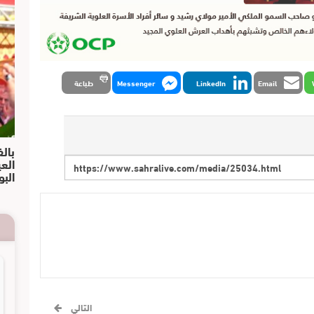
Email
LinkedIn
Messenger
طباعة
بالف
الع
البو
التالي