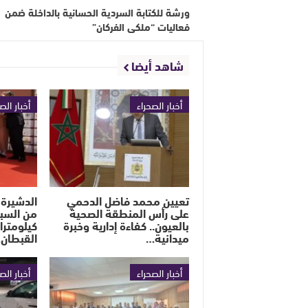
ورشة للكتابة السردية الحسانية بالداخلة ضمن
فعاليات “ملكى الفركان”
شاهد أيضا
أخبار الصحراء
أخبار الص
تعيين محمد فاضل الدحمي
الدشيرة 
على رأس المنطقة الصحية
بالعيون.. كفاءة إدارية وخبرة
كيلومترا
ميدانية…
القبطان
أخبار الصحراء
أخبار الص