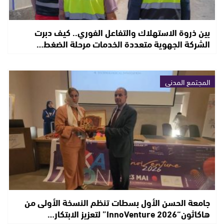
بين ذروة الاستهلاك والتفاعل الفوري.. كيف دبرت
الشركة الجهوية متعددة الخدمات مرحلة الضغط…
المجتمع المدني
جامعة الحسن الأول بسطات تنظم النسخة الأولى من
هاكاثون“InnoVenture 2026” لتعزيز الابتكار…