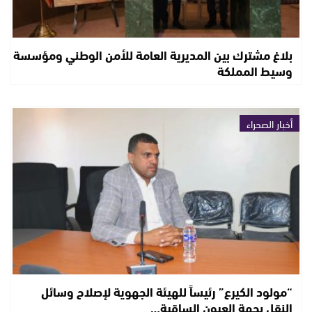
بلاغ مشترك بين المديرية العامة للأمن الوطني ومؤسسة
وسيط المملكة
أخبار الصحراء
“مولود الكيرع” رئيساً للهيئة الجهوية لإصلاح وسائل
النقل بجهة العيون الساقية…