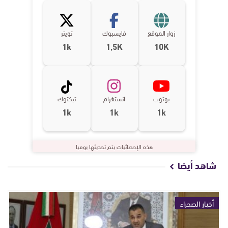
زوار الموقع
فايسبوك
تويتر
1k
1,5K
10K
يوتوب
انستغرام
تيكتوك
1k
1k
1k
هذه الإحصائيات يتم تحديثها يوميا
شاهد أيضا
أخبار الصحراء