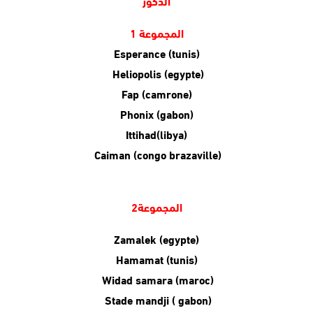
الذكور
المجموعة 1
Esperance (tunis)
Heliopolis (egypte)
Fap (camrone)
Phonix (gabon)
Ittihad(libya)
Caiman (congo brazaville)
المجموعة2
Zamalek (egypte)
Hamamat (tunis)
Widad samara (maroc)
Stade mandji ( gabon)