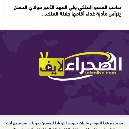
صاحب السمو الملكي ولي العهد الأمير مولاي الحسن
يترأس مأدبة غداء أقامها جلالة الملك…
يستخدم هذا الموقع ملفات تعريف الارتباط لتحسين تجربتك. سنفترض أنك
المدير المسؤول : ابيبك المحفوظ / جميع
الحقوق محفوظة © 2026