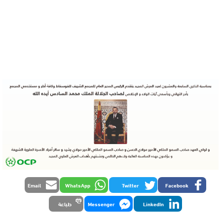
Email
WhatsApp
Twitter
Facebook
LinkedIn
Messenger
طباعة