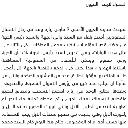
الصحراء لايف : العيون
شهدت مدينة العيون الأمس 9 مارس زيارة وفد من رجال الاعمال
السعوديين،أفتتح بلقاء مع السيد والي الجهة والسيد رئيس الجهة
في فضاء قصر المؤتمرات، تركزت مجمل المداخلات في الثناء على
مثل هذه الزيارات، وفي تصريح لسيد رئيس الجهة ،أكد أن الجهة
ورش مفتوح ويمكن للأشقاء من السعودية المساهمة
باستثماراتهم وان هذا يصب في الدفع بالتنمية بالجهة التي أعطى
جلالة الملك بها مؤخرا انطلاق عدد من المشاريع الضخمة والتي من
شأنها ان تجلب عدد كبير من رؤوس الاموال الشقيقة والصديقة ،
وبعدها انطلق الوفد في زيارة لمصنع الاسمنت ومصانع لتصبير
وتقطيع الاسماك بميناء المرسى ثم محطة تحلية ماء البحر ثم
تعاونية التضامن لحليب الابل والتي ابهرت الحضور بجبنة الابل و
ياغورت الابل وهي جديدة في تصنيع منتجات الابل يجب الاستفاذة
منها حسب أحد افراد الوفد،وفي ختام هذا اليوم قام السيد محمد