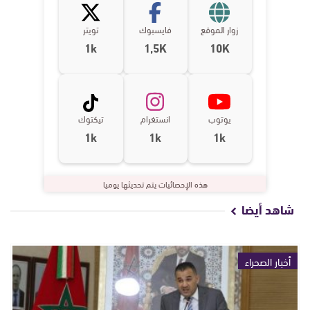
زوار الموقع
فايسبوك
تويتر
1k
1,5K
10K
يوتوب
انستغرام
تيكتوك
1k
1k
1k
هذه الإحصائيات يتم تحديثها يوميا
شاهد أيضا
أخبار الصحراء