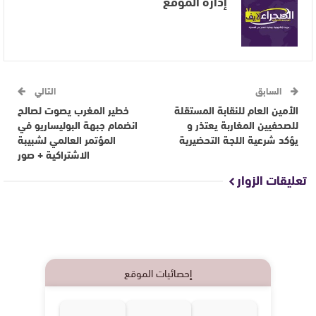
إدارة الموقع
السابق
التالي
الأمين العام للنقابة المستقلة
خطير المغرب يصوت لصالح
للصحفيين المغاربة يعتذر و
انضمام جبهة البوليساريو في
يؤكد شرعية اللجة التحضيرية
المؤتمر العالمي لشبيبة
الاشتراكية + صور
تعليقات الزوار
إحصائيات الموقع