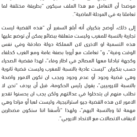
موضحا أن التعامل مع هذا الملف سيكون “بطريقة مختلفة لما
تعاملنا به في المرحلة الماضية”.
إلى ذلك، أوضح بنكيران أنه أبلغ السفير أن “هذه القضية ليست
تجارية بالنسبة للمغرب وليست متعلقة ببضائع يمكن أن توضع عليها
هذه التسمية او الاخرى لان المملكة دولة صادقة وفي نفس
الوقت وفية”، و” تعاملت مع أروبا بصفة عامة ومع الغرب كحلفاء
وكجهة تبادلنا معها المصالح في اطار وفاء”، لهذا فقضية الصحراء
حسب بنكيران “ليست عادية بالنسبة للمغرب وليست قضية ثانوية
وهي قضية وجود أو عدم وجود ويجب ان تكون الامور واضحة
بالنسبة للاروبيين”، يقول رئيس الحكومة، قبل أن يردف “نحن لا
نطلب منهم ان يتدخلوا في عدالتهم ولكن يجب ان يحسنوا تقدير
الامور لان هذه القضية جيو استراتيجية، وليست لعبا أو مزاحا وهي
مهمة لنا وبالنسبة اليهم”، ولهذا “تأسفنا اننا سنكون مضطرين
لايقاف الاتصالات مع الاتحاد الاروبي”.