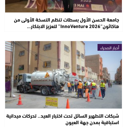
جامعة الحسن الأول بسطات تنظم النسخة الأولى من
هاكاثون“InnoVenture 2026” لتعزيز الابتكار…
أخبار الصحراء
شبكات التطهير السائل تحت اختبار العيد.. تحركات ميدانية
استباقية بمدن جهة العيون