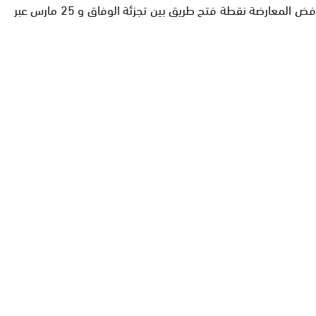
هناك بعض الاعضاء من المعارضة يبدوا أن الموضوع بالنسبة لهم شخصي وليس شأن عام مع رئيس المجلس البلدي. واستغرب كيف ترفض المعارضة نقطة فتح طريق بين تجزئة الوفاق و 25 مارس عبر