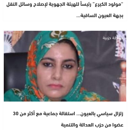
“مولود الكيرع” رئيساً للهيئة الجهوية لإصلاح وسائل النقل
بجهة العيون الساقية…
أنشطة حزبية
زلزال سياسي بالعيون… استقالة جماعية مع أكثر من 30
عضوا من حزب العدالة والتنمية