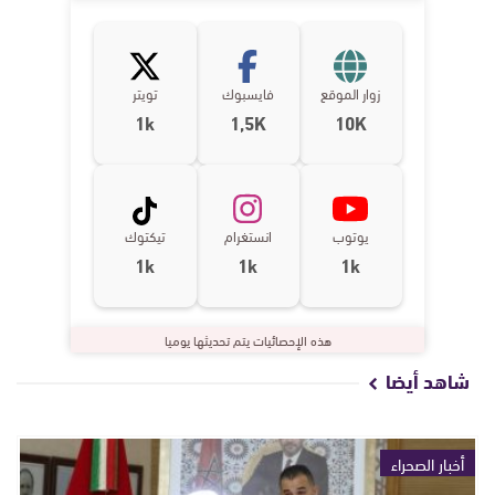
زوار الموقع
فايسبوك
تويتر
1k
1,5K
10K
يوتوب
انستغرام
تيكتوك
1k
1k
1k
هذه الإحصائيات يتم تحديثها يوميا
شاهد أيضا
أخبار الصحراء