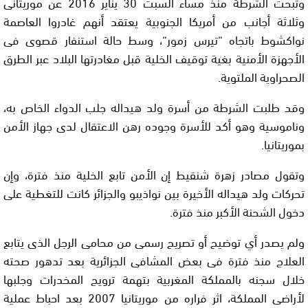
وتبحث الشرطة منذ مساء السبت 30 يناير 2016 عن موريتانى
وثلاثة أجانب من أمريكا الجنوبية يعتقد أنهم غادروا العاصمة
نواكشوط باتجاه “تيرس زمور
“
، وسط حالة استنفار قصوى فى
الأجهزة الأمنية بغية توقيف الخلية قبل مغادرتها البلاد عبر الطرق
الصحراوية الملتوية
.
وقد طلبت الشرطة من أسرة ولد هيداله جلب الدواء الخاص به،
وناموسية وهو أكد للأسرة وجوده رهن الاعتقال لدى جهاز الأمن
بموريتانيا
.
وتقول مصادر زهرة شنقيط إن الأمن تابع الخلية منذ فترة، وإن
تحركات ولد هيداله الأخيرة بين نواذيبو والجزائر كانت للتغطية على
دخول الشحنة الأكبر منذ فترة
.
ولم يصدر أي توضيح أو تصريح رسمى من محامى الرجل الذى يتابع
العلاج منذ فترة فى بعض المشافى الجزائرية بعد تدهور صحته
خلال سجنه بالمملكة المغربية بتهمة ترويج المخدرات وجلبها
لأراضى المملكة، اثر فراره من موريتانيا 2007 بعد احباط عملية