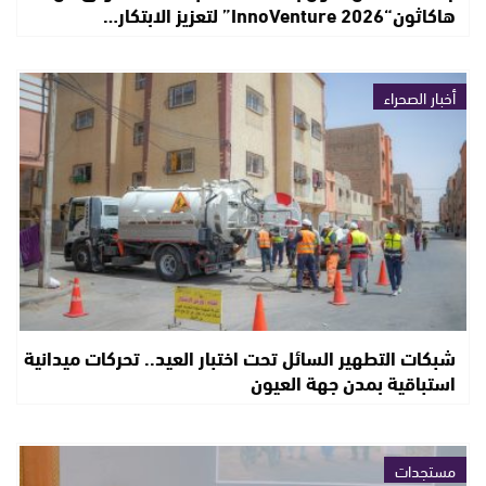
هاكاثون“InnoVenture 2026” لتعزيز الابتكار…
أخبار الصحراء
شبكات التطهير السائل تحت اختبار العيد.. تحركات ميدانية
استباقية بمدن جهة العيون
مستجدات