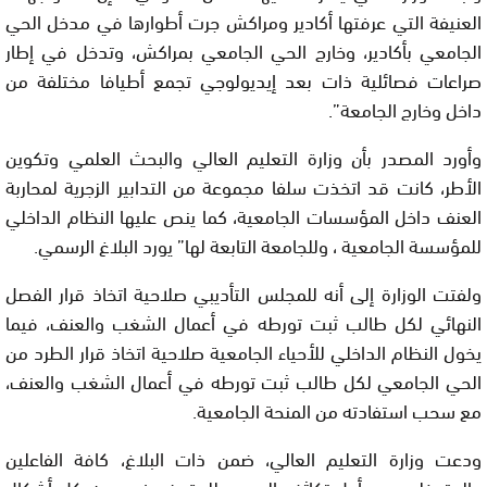
العنيفة التي عرفتها أكادير ومراكش جرت أطوارها في مدخل الحي
الجامعي بأكادير، وخارج الحي الجامعي بمراكش، وتدخل في إطار
صراعات فصائلية ذات بعد إيديولوجي تجمع أطيافا مختلفة من
داخل وخارج الجامعة”.
وأورد المصدر بأن وزارة التعليم العالي والبحث العلمي وتكوين
الأطر، كانت قد اتخذت سلفا مجموعة من التدابير الزجرية لمحاربة
العنف داخل المؤسسات الجامعية، كما ينص عليها النظام الداخلي
للمؤسسة الجامعية ، وللجامعة التابعة لها” يورد البلاغ الرسمي.
ولفتت الوزارة إلى أنه للمجلس التأديبي صلاحية اتخاذ قرار الفصل
النهائي لكل طالب ثبت تورطه في أعمال الشغب والعنف، فيما
يخول النظام الداخلي للأحياء الجامعية صلاحية اتخاذ قرار الطرد من
الحي الجامعي لكل طالب ثبت تورطه في أعمال الشغب والعنف،
مع سحب استفادته من المنحة الجامعية.
ودعت وزارة التعليم العالي، ضمن ذات البلاغ، كافة الفاعلين
والمتدخلين من أجل تكاثف الجهود للوقوف في وجه كل أشكال