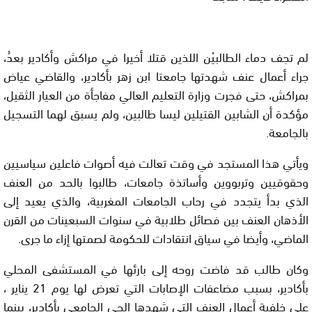
لم تجف دماء الطالبيْن اللذين قتلا أخيرا في مراكش وأكادير بعدُ،
جراء أعمال عنف شهدتها جامعتا ابن زهر بأكادير، والقاضي عياض
بمراكش، حتى فجرت وزارة التعليم العالي مفاجأة من العيار الثقيل،
مؤكدة أن الشابين القتيلين ليسا طالبين، ولم يسبق لهما التسجيل
بالجامعة.
ويأتي هذا المستجد في وقت تعالت فيه أصوات فاعلين سياسيين
وحقوقيين وتربووين وأساتذة جامعات، طالبوا بالحد من العنف
الذي بدأ يتجدد في رحاب الجامعات المغربية، والذي يعيد إلى
الأذهان العنف بين فصائل طلابية في سنوات السبعينات من القرن
الماضي، وأيضا في سياق انتقادات للحكومة لصمتها إزاء ما جرى.
وكان طالب قد فاضت روحه إلى بارئها في المستشفى المحلي
بأكادير، بسبب مضاعفات الإصابات التي تعرض لها يوم 21 يناير ،
على خلفية أعمال العنف التي شهدها الحي الجامعي بأكادير، بينما