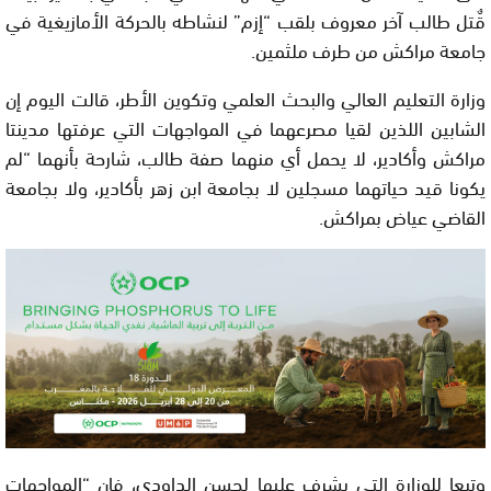
قٌتل طالب آخر معروف بلقب “إزم” لنشاطه بالحركة الأمازيغية في
جامعة مراكش من طرف ملثمين.
وزارة التعليم العالي والبحث العلمي وتكوين الأطر، قالت اليوم إن
الشابين اللذين لقيا مصرعهما في المواجهات التي عرفتها مدينتا
مراكش وأكادير، لا يحمل أي منهما صفة طالب، شارحة بأنهما “لم
يكونا قيد حياتهما مسجلين لا بجامعة ابن زهر بأكادير، ولا بجامعة
القاضي عياض بمراكش.
وتبعا للوزارة التي يشرف عليها لحسن الداودي، فإن “المواجهات