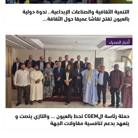
التنمية الثقافية والصناعات الإبداعية.. ندوة دولية
بالعيون تفتح نقاشا عميقا حول الثقافة…
أخبار الصحراء
حملة رئاسة الCGEM تحط بالعيون … والتازي ينصت و
يتعهد بدعم تنافسية مقاولات الجهة