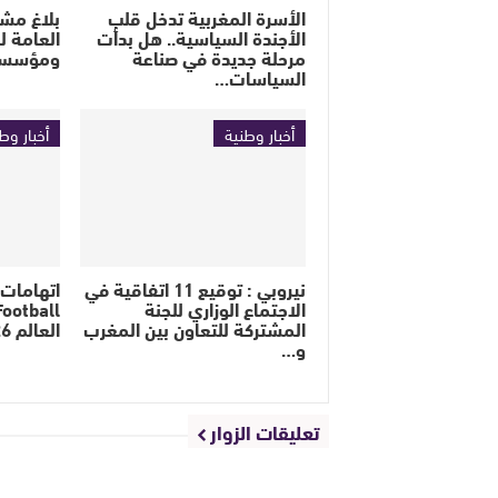
الأسرة المغربية تدخل قلب
بلاغ مشت
الأجندة السياسية.. هل بدأت
العامة ل
مرحلة جديدة في صناعة
ومؤسسة
السياسات…
أخبار وطنية
أخبار وط
نيروبي : توقيع 11 اتفاقية في
اتهامات 
الاجتماع الوزاري للجنة
المشتركة للتعاون بين المغرب
العالم 2026
و…
تعليقات الزوار