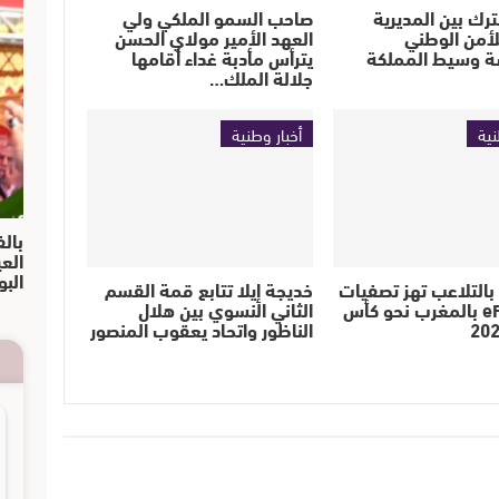
رك بين المديرية
صاحب السمو الملكي ولي
لأمن الوطني
العهد الأمير مولاي الحسن
 وسيط المملكة
يترأس مأدبة غداء أقامها
جلالة الملك…
نية
أخبار وطنية
بالف
الع
البو
بالتلاعب تهز تصفيات
خديجة إيلا تتابع قمة القسم
eFootball بالمغرب نحو كأس
الثاني النسوي بين هلال
الناظور واتحاد يعقوب المنصور