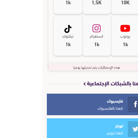
1k
1,5K
10K
يوتوب
انستغرام
تيكتوك
1k
1k
1k
هذه الإحصائيات يتم تحديثها يوميا
عنا بالشبكات الإجتماعية
فايسبوك
تابعنا بالفايسبوك
تويتر
تابعنا بتويتر