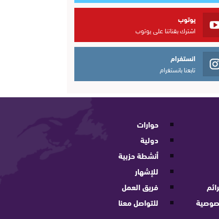
يوتوب
اشترك بقناتنا على يوتوب
انستغرام
تابعنا بانستغرام
حوارات
دولية
أنشطة حزبية
للإشهار
ائم
فريق العمل
صوصية
للتواصل معنا