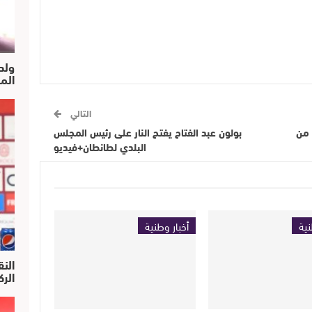
ولد
الم
التالي
 من
بولون عبد الفتاح يفتح النار على رئيس المجلس
البلدي لطانطان+فيديو
نية
أخبار وطنية
النق
الركرا