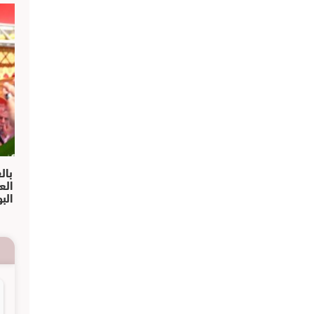
بال
الع
الب