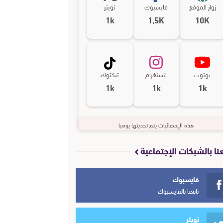
زوار الموقع
فايسبوك
تويتر
1k
1,5K
10K
يوتوب
انستغرام
تيكتوك
1k
1k
1k
هذه الإحصائيات يتم تحديثها يوميا
عنا بالشبكات الإجتماعية
فايسبوك
تابعنا بالفايسبوك
تويتر