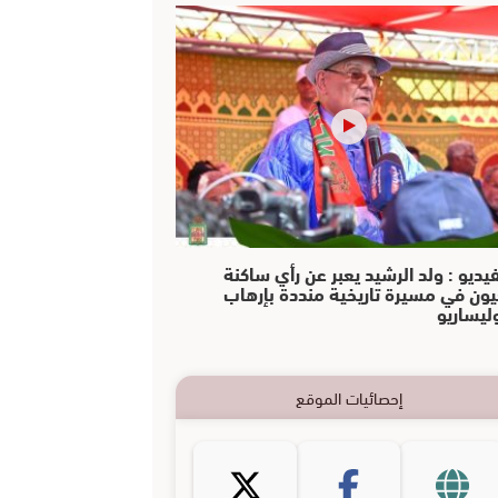
فيديو : ولد الرشيد يعبر عن رأي ساكنة
يون في مسيرة تاريخية منددة بإرهاب
وليساريو
إحصائيات الموقع