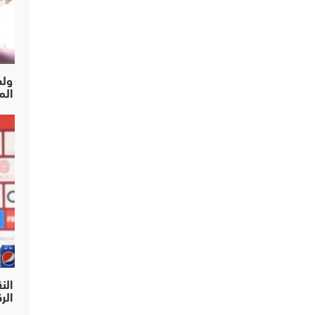
ولد
الم
الن
الركر