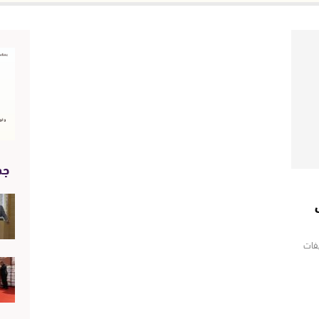
جد
شريفات