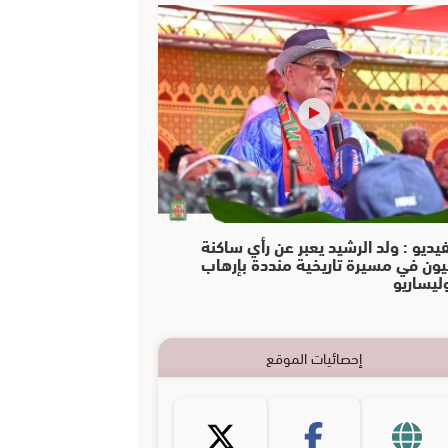
فيديو : ولد الرشيد يعبر عن رأي ساكنة
يون في مسيرة تاريخية منددة بإرهاب
وليساريو
إحصائيات الموقع