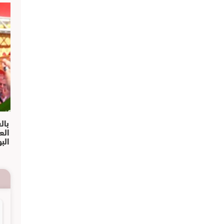
بال
الع
الب