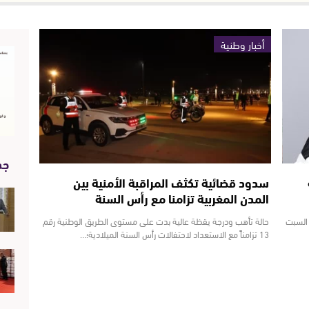
أخبار وطنية
جد
سدود قضائية تكثف المراقبة الأمنية بين
المدن المغربية تزامنا مع رأس السنة
 السبت
حالة تأهب ودرجة يقظة عالية بدت على مستوى الطريق الوطنية رقم
13 تزامناً مع الاستعداد لاحتفالات رأس السنة الميلادية؛…