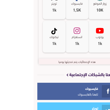
زوار الموقع
فايسبوك
تويتر
1k
1,5K
10K
يوتوب
انستغرام
تيكتوك
1k
1k
1k
هذه الإحصائيات يتم تحديثها يوميا
عنا بالشبكات الإجتماعية
فايسبوك
تابعنا بالفايسبوك
تويتر