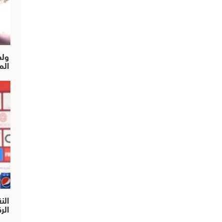
ولد
الم
الن
الركر