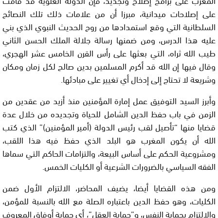
على إصلاحات ميدانية، مبرزا أن من علامات ذلك تلك النصائح
السلطانية التي وقع استمدادها من روح الحديث النبوي الذي بني
عليه هذا الدرس، ومن ضمنها رسالة جلالة الملك الحسن الثاني
طيب الله ثراه، التي بعثها على رأس القرن الخامس عشر الهجري،
وقال فيها إن الله قد أكرم المسلمين بدين صالح لكل زمان ومكان
وشريعة لا تحتاج إلى إدخال أي تغيير على مبادئها.
وأبرز السيد التوفيق عمل إمارة المؤمنين منذ أزيد من عقدين من
الزمن في باب حفظ الدين الشامل للحياة وتجديده من خلال عدة
قضايا منها “تأصيل لقب رئيس الدولة (أمير المؤمنين)” الذي كتب
الله أن يكون المغرب هو البلد الذي حفظ فيه هذا اللقب،
ومشروعية الحكم على أساس البيعة، والتزامات الحاكم التي سماها
الفقه السياسي بالضرورات الشرعية أو الكليات الخمس.
ومن هذه القضايا أيضا، يضيف المحاضر، الالتزام الأول ضمن
الكليات، وهو حفظ الدين باعتباره الصلة مع الله بالنسبة للمؤمن،
والالتزام بحماية النفس، و”حماية العقل”، أي حماية أوفاق المعروف