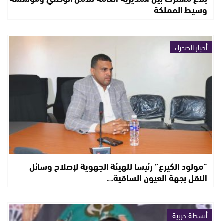
وسيط المملكة
أخبار الصحراء
“مولود الكيرع” رئيساً للهيئة الجهوية لإصلاح وسائل
النقل بجهة العيون الساقية…
أنشطة حزبية