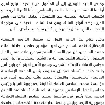
وخلص السيد التوفيق إلى أن المأمول من تسديد التبليغ أمران
أولهما التخفيف من نفقات التدبير السياسي، وأما الأمر الثاني، فهو
اكتساب المناعة الجماعية ضد التشويش الداخلي والخارجي باسم
الدين، وضد أنواع الفتنة، ومن ثمة تملك القدرة على مواجهة
التحديات التي ستظل تظهر في الأرض بما كسبت أيدي الناس.
وفي ختام هذا الدرس الأول من سلسلة الدروس الحسنية
الرمضانية، تقدم للسلام على أمير المؤمنين صاحب الجلالة الملك
محمد السادس، كل من الأستاذ الشيخ شوقي علام مفتي الديار
المصرية، والأستاذ الشيخ عبد الله بن الشيخ المحفوظ بن بيه رئيس
مجلس الإمارات للإفتاء الشرعي، وسمو الأمير أمينو أدو بايرو أمير
ولاية كانو، والأستاذ جمهاري معروف رئيس الجامعة الإسلامية
العالمية الأندونيسية، والأستاذ محمد ماثيو نبكومبو رئيس فرع
مؤسسة محمد السادس للعلماء الأفارقة بجمهورية ناميبيا ورئيس
مجلس القضاء الإسلامي بجمهورية ناميبيا، والأستاذ عبد الله بن
ادريس ميغا، رئيس فرع مؤسسة محمد السادس للعلماء الأفارقة
بجمهورية النيجر، ورئيس جامعة الدار متعددة التخصصات بالجامعة