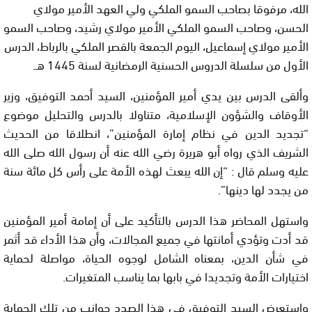
الله، مرفوقا بصاحب السمو الملكي ولي العهد الأمير مولاي
الحسن، وصاحب السمو الملكي الأمير مولاي رشيد، وصاحب السمو
الأمير مولاي إسماعيل، اليوم الجمعة بالقصر الملكي بالرباط، الدرس
الأول من سلسلة الدروس الحسنية الرمضانية لسنة 1445 هـ.
وألقى الدرس بين يدي أمير المؤمنين، السيد أحمد التوفيق، وزير
الأوقاف والشؤون الإسلامية، متناولا بالدرس والتحليل موضوع
“تجديد الدين في نظام إمارة المؤمنين”، انطلاقا من الحديث
الشريف الذي رواه أبو هريرة رضي الله عنه أن رسول الله صلى الله
عليه وسلم قال : “إن الله يبعث لهذه الأمة على رأس كل مائة سنة
من يجدد لها دينها”.
واستهل المحاضر هذا الدرس بالتأكيد على أن إمامة أمير المؤمنين
قد أدت وتؤدي أمانتها في جميع المجالات، وأن هذا الأداء قد أثمر
في شأن الدين، بمعناه الشامل لوجوه الحياة، مواصلة لحماية
اختيارات الأمة وتجديدا في بابها بما يناسب المتغيرات.
واستعرض السيد التوفيق في هذا الصدد جوانب من تلك الحماية