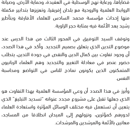
قضاياها، ورعاية نهج الوسطية في العقيدة، وحماية الأرض، وصيانة
الروابط العلمية والروحية مع بلدان إفريقيا، وتعزيزها بتدابير مكملة
منها إحداث مؤسسة محمد السادس للعلماء الأفارقة وبتأطير
رشيد يعد الأئمة فيه بمثابة حجر الزاوية.
وتوقف السيد التوفيق في المحور الثالث من هذا الدرس عند
موضوع التدين الذي يتعلق بصميم التجديد. وأكد في هذا الصدد،
أن وجود تفاوت بين كمال الدين والنقص في جودة التدين، يتطلب
حضور عنصر في معادلة التغيير والتجديد وهم العلماء الربانيون
المتمكنون الذين يكونون نماذج للناس في التواضع ومحاسبة
النفس.
وأبرز في هذا الصدد أن وعي المؤسسة العلمية بهذا التفاوت هو
الذي جعلها تقبل على مشروع مجدد عنوانه “تسديد التبليغ” الذي
يتعين أن تستعمل فيه مختلف الوسائل المؤثرة واستعادة العلماء
لدورهم كمؤثرين، ونزولهم إلى الميدان انطلاقا من المساجد،
معانين بالأئمة والمرشدين والمرشدات.