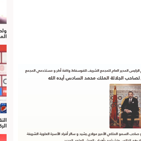
ولد
الم
النق
الركرا