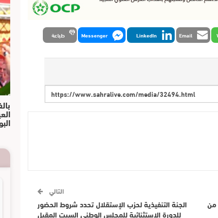
Email
LinkedIn
Messenger
طباعة
بالف
الع
البو
التالي
 من
الجنة التنفيذية لحزب الإستقلال تحدد شروط الحضور
للدورة الإستثنائية للمجلس الوطني السبت المقبل