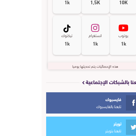
1k
1,5K
10K
يوتوب
انستغرام
تيكتوك
1k
1k
1k
هذه الإحصائيات يتم تحديثها يوميا
عنا بالشبكات الإجتماعية
فايسبوك
تابعنا بالفايسبوك
تويتر
تابعنا بتويتر