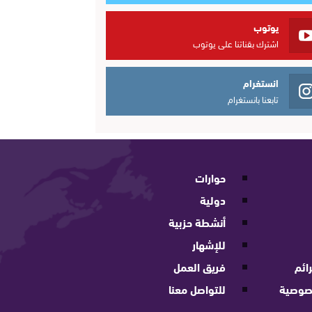
يوتوب
اشترك بقناتنا على يوتوب
انستغرام
تابعنا بانستغرام
حوارات
دولية
أنشطة حزبية
للإشهار
ائم
فريق العمل
صوصية
للتواصل معنا