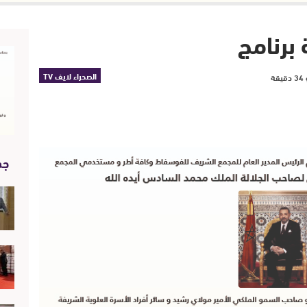
برنامج
الصحراء لايف TV
جد