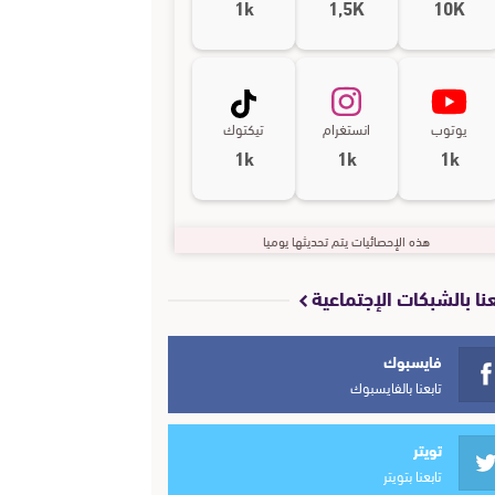
1k
1,5K
10K
يوتوب
انستغرام
تيكتوك
1k
1k
1k
هذه الإحصائيات يتم تحديثها يوميا
عنا بالشبكات الإجتماعية
فايسبوك
تابعنا بالفايسبوك
تويتر
تابعنا بتويتر