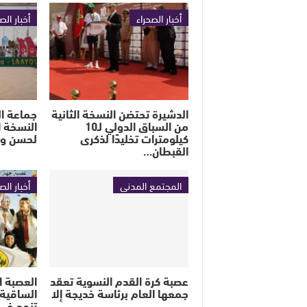
أخبار الصحراء
أخبار الص
الدشيرة تحتضن النسخة الثانية
جماعة ا
من السباق الدولي لـ10
النسخة ا
كيلومترات تخليدًا لذكرى
لحسن ولد
القبطان…
المجتمع المدني
أخبار الص
عصبة كرة القدم النسوية تعقد
العصبة ا
جمعها العام برئاسة خديجة إلا
الساقية ا
تنجح في