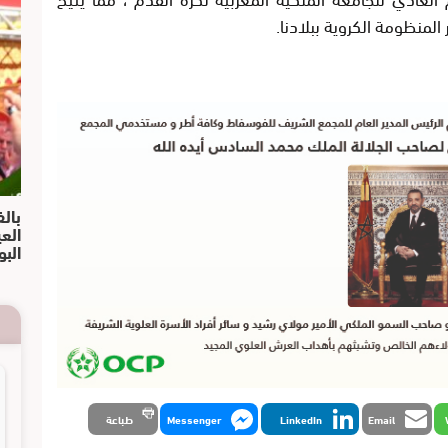
لمنظومة الكروية ببلادنا.
بالف
الع
البو
Email
LinkedIn
Messenger
طباعة