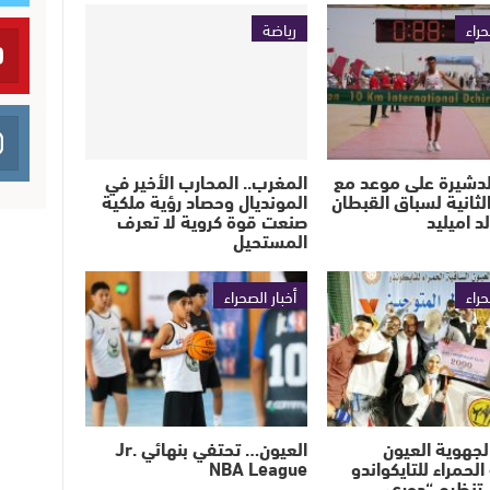
حراء
رياضة
لدشيرة على موعد مع
المغرب.. المحارب الأخير في
لثانية لسباق القبطان
المونديال وحصاد رؤية ملكية
 اميليد
صنعت قوة كروية لا تعرف
المستحيل
حراء
أخبار الصحراء
لجهوية العيون
العيون… تحتفي بنهائي Jr.
لحمراء للتايكواندو
NBA League
 تنظيم “دوري