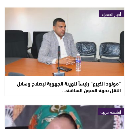
أخبار الصحراء
“مولود الكيرع” رئيساً للهيئة الجهوية لإصلاح وسائل
النقل بجهة العيون الساقية…
أنشطة حزبية