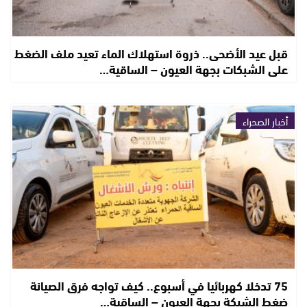
قبل عيد الأضحى.. ذروة استهلاك الماء تعيد ملف الضغط
على الشبكات بجهة العيون – الساقية…
أخبار الصحراء
75 تدخلا كهربائيا في أسبوع.. كيف تواجه فرق الصيانة
ضغط الشبكة بجهة العيون – الساقية…