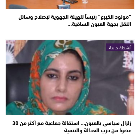
“مولود الكيرع” رئيساً للهيئة الجهوية لإصلاح وسائل
النقل بجهة العيون الساقية…
أنشطة حزبية
زلزال سياسي بالعيون… استقالة جماعية مع أكثر من 30
عضوا من حزب العدالة والتنمية