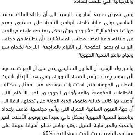
والارتجالية التي طبعت إعداده.
وفي معرض حديثه أشار ولد الرشيد الى أن جلالة الملك محمد
السادس يولي عناية خاصة، لبرنامج التنمية على مستوى جميع
جهات المملكة الإثنا عشر وهو ورش يحظى بمتابعة واهتمام بالغين
من جلالته، داعيا اعضاء مجلس المستشارين بأن يطلبوا من مجلس
النواب ان يدعو الحكومة الى القيام بالمراجعة اللازمة لضمان سير
ونجاح برامج التنمية الجهوية.
واعتبر ولد الرشيد أن القانون التنظيمي ينص على أن الجهات مدعوة
لأن تقوم بإعداد برامج التنمية الجهوية، وفي هذا الإطار باشرت
المجالس الجهوية فتح استشارات موسعة مع ممثلي مختلف
القطاعات الحكومية والمسؤولين الجهويين، لكن الأرقام التي
أوصت بها كانت خيالية وتفوق قدرة الدولة على تحملها، لافتا الى
أن جهة العيون الساقية الحمراء التي يرأس مجلسها، قامت بإعداد
برنامجها للتنمية الجهوية بشكل ذاتي بعيدا عن يوتوبيا الأحلام الغير
واقعية والغير قابلة للتنزيل ،وهو برنامج قطع أشواط مهمة على
مستوى التنفيذ، حيث بلغت نسبة الإنجاز %65 .