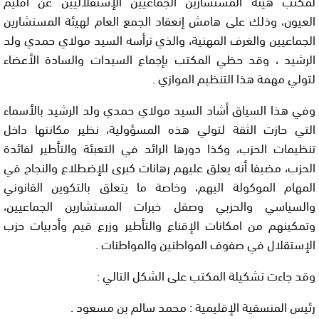
لمكتب هيئة المستشارين الجماعيين الإستقلاليين عن اقليم
العيون، وذلك على هامش إنعقاد الجمع العام لهيئة المستشارين
الجماعيين والغرف المهنية، والذي ترأسه السيد مولاي حمدي ولد
الرشيد ، وقد حظي المكتب بإجماع السيدات والسادة الأعضاء
لتولي مهمة هذا التنظيم الموازي .
وفي هذا السياق أشاد السيد مولاي حمدي ولد الرشيد بالأسماء
التي حازت الثقة لتولي هذه المسؤولية، نظير مكانتها داخل
تنظيمات الحزب، وكذا دورها الرائد في التعبئة والتأطير لفائدة
الحزب، مضيفا أنه يعلق عليهم رهانات كبرى للإضطلاع والنجاح في
المهام الموكولة اليهم، وخاصة ما يتعلق بالتكوين القانوني
والسياسي والحزبي وصقل خبرات المستشارين الجماعيين،
وتمكينهم من امكانات الإقناع والتأطير وزرع قيم وأدبيات حزب
الإستقلال في صفوف المواطنين والمواطنات .
وقد جاءت تشكيلة المكتب على الشكل التالي :
رئيس المنسقية الإقليمية : محمد سالم بن مسعود .