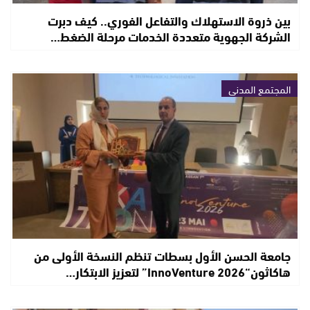
بين ذروة الاستهلاك والتفاعل الفوري.. كيف دبرت
الشركة الجهوية متعددة الخدمات مرحلة الضغط…
المجتمع المدني
جامعة الحسن الأول بسطات تنظم النسخة الأولى من
هاكاثون“InnoVenture 2026” لتعزيز الابتكار…