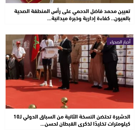
تعيين محمد فاضل الدحمي على رأس المنطقة الصحية
بالعيون.. كفاءة إدارية وخبرة ميدانية…
أخبار الصحراء
الدشيرة تحتضن النسخة الثانية من السباق الدولي لـ10
كيلومترات تخليدًا لذكرى القبطان لحسن…