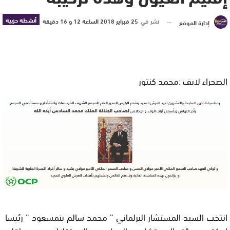
أنشطة حزبية
نشر في
25 فبراير 2018 الساعة 12 و 16 دقيقة
إدارة الموقع
الصحراء لايف :محمد كنتور
انتخب السيد المستشار البرلماني ” محمد سالم بنمسعود ” رئيسا