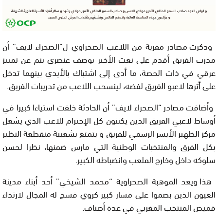
وذكرت مصادر مقربة من اللاعب الصحراوي ل”الصحراء لايف” أن
مدرب الفريق أقدم على نعت الأخير بوصف عنصري ينم عن تمييز
عرقي في ذات الحصة، ما أدى إلى اشتباك بالأيدي بينهما تدخل
على أثرها لاعبو الفريق لفضه، لينسحب اللاعب من تدريبات الفريق
.
وأضافت مصادر “الصحراء لايف” أن الحادثة خلفت استياءا كبيرا في
أوساط لاعبي الفريق الذين يكننون كل الإحترام للاعب الذي يشغل
مركز الظهير الأيسر الرسمي للفريق و يتمتع بشعبية منقطعة النظير
بكل الفرق والمنتخبات الوطنية التي مارس ضمنها، نظرا لحسن
سلوكه داخل وخارج الملعب وانضباطه الكبير
.
هذا ويعد الموهبة الصحراوية “محمد الشيخي” أحد أبناء مدينة
العيون الذين بصموا على مسار كبير كروي فسح له المجال لارتداء
قميص المنتخب المغربي في عدة أصناف.