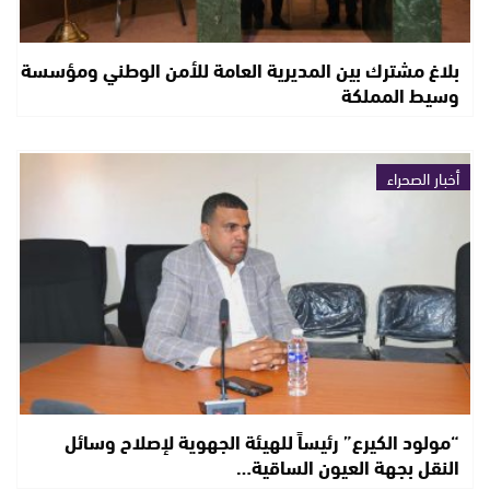
بلاغ مشترك بين المديرية العامة للأمن الوطني ومؤسسة
وسيط المملكة
أخبار الصحراء
“مولود الكيرع” رئيساً للهيئة الجهوية لإصلاح وسائل
النقل بجهة العيون الساقية…