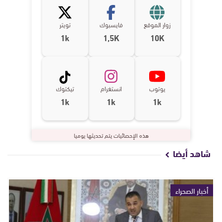
زوار الموقع
فايسبوك
تويتر
1k
1,5K
10K
يوتوب
انستغرام
تيكتوك
1k
1k
1k
هذه الإحصائيات يتم تحديثها يوميا
شاهد أيضا
أخبار الصحراء