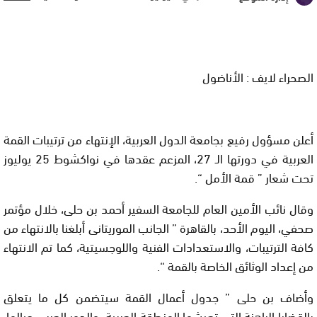
الصحراء لايف : الأناضول
أعلن مسؤول رفيع بجامعة الدول العربية، الإنتهاء من ترتيبات القمة
العربية في دورتها الـ 27، المزعم عقدها في نواكشوط 25 يوليوز
تحت شعار ” قمة الأمل “.
وقال نائب الأمين العام للجامعة السفير أحمد بن حلى، خلال مؤتمر
صحفي، اليوم الأحد، بالقاهرة ” الجانب الموريتانى أبلغنا بالانتهاء من
كافة الترتيبات، والاستعدادات الفنية واللوجسيتية، كما تم الانتهاء
من إعداد الوثائق الخاصة بالقمة “.
وأضاف بن حلى ” جدول أعمال القمة سيتضمن كل ما يتعلق
بالقضايا الراهنة التى تعيشها المنطقة العربية، والدور العربى حيالها،