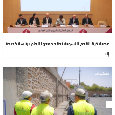
عصبة كرة القدم النسوية تعقد جمعها العام برئاسة خديجة
إلا
مستجدات