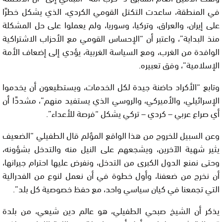
في المنطقة، ساعدت التكتل القومي الكردي، الذي يشكل خطرًا
على إيران، والعراق، وتركيا، وسوريا، ولم يعملوا على حل المشكلة
منذ البداية”، واعتبر أن “الإحساس القومي مع الأحزاب الاشتراكية
الوافدة من الغرب، ومع السياسة الغربية، يؤدي إلى إضعاف الأمة
الإسلامية”، وفق تعبيره.
وتابع “الأكراد حاضنة جيدة لكل الخدمات، ويستطيعون أن يخدموا
الإسرائيلي، والأميركي، والروسي الذي يستفيد منهم”، مشددًا أن
أي صراع عربي – كردي – تركي يشكل “فرصة للأعداء”.
وعن السبيل للخروج من هذا الواقع المؤلم قال الطفيلي “الضعيف
يثير شهية الآخرين، ويشجعهم على النيل منه والتدخل بشؤونه،
وحتى نمنع الدول الكبرى من التدخل، ونفرض عليها احترام جيرانها،
أن نخرج من ضعفنا، وأول خطوة في أن نعمل لنوع من الفدرالية
التي تجمعنا في كيان سياسي واحد، مع حفظ خصوصية كل بلد”.
يذكر أن الشيخ صبحي الطفيلي، هو عالم دين شيعي، من بلدة