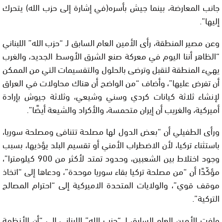
جانب المعارضة، بينما جيش بأسره(في إشارة إلى حزب الله) يتحرك
إليها”.
وعن مصير المنطقة، رأى الأمين العام السابق لـ “حزب الله” اللبناني
“الظاهر أننا اليوم في معركة صنع الشرق الأوسط الجديد، والغرب
يهيء المنطقة لتقبل وترضى بالحلول والتقسيمات التي من الممكن
أن تفرض عليها”، وأضاف “من الواضح أن هناك محاولات في العراق
لإنشاء ثلاثة كيانات كردي وسني وشيعي، وثلاثة جيوش بإرادة
أميركية، والغريب أن إيران متحمسة، والأكراد والشيعة أيضًا”.
ورأى الطفيلي أن “بعض الدول لها مصلحة تتنافى ومصلحة سوريا،
باستثناء تركيا، لأن الاضطراب الأمني أو تقسيم البلد يؤذيها، بسبب
وجود اختلاط بين الشعبين، وحدود تمتد لأكثر من 900 كيلومترا”،
مؤكّدًا أن “من مصلحة تركيا بقاء سوريا موحدة”، ودعاها إلى “اتخاذ
موقف قوي”، والولايات المتحدة الاميركية إلى “احترام المصالح
التركية”.
ولفت الأمين العام السابق لـ “حزب الله” اللبناني إلى “أن الأنظمة