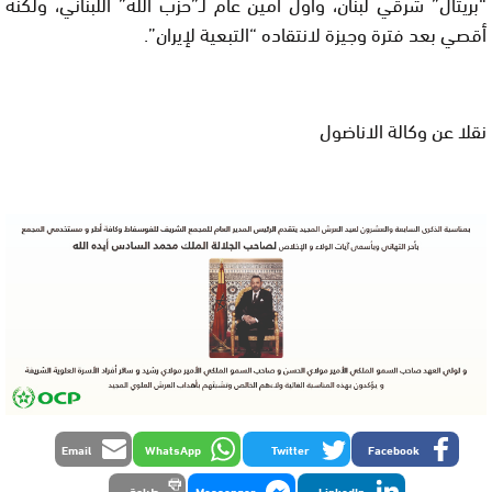
“بريتال” شرقي لبنان، وأول أمين عام لـ”حزب الله” اللبناني، ولكنه
أقصي بعد فترة وجيزة لانتقاده “التبعية لإيران”.
نقلا عن وكالة الاناضول
Email
WhatsApp
Twitter
Facebook
LinkedIn
Messenger
طباعة