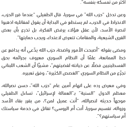
أكثر من تمسكه بنفسه”.
وعن تدخل “حزب الله” في سوريا، قال الطفيلي “عندما قرر الحزب،
الانخراط في الحرب، لم يستطع في البداية أن يقول لمقاتليه اذهبوا
لنصرة الأسد، لأن عقل هؤلاء يرفض الفكرة، بل تذرع بأن بعض
القرى الشيعية، والمقامات تتعرض لاعتداء، ويجب حمايتها”.
ومضى بقوله “أصبحت الأمور واضحة، حزب الله يدّعي أنه يدافع عن
خط الممانعة، علمًا أن النظام السوري معروف بجرائمه بحق
الفسطينيين فضلًا عن خيانته لقضيتهم”، مشيرًا أن الشعب اللبناني
تجرّع من النظام السوري “الغصص الكثيرة”، وفق تعبيره.
وفي معرض رده على اتهام أمين عام “حزب الله”، حسن نصرالله،
معظم الدول “السنية” بـ”العمالة لإسرائيل”، تساءل الطفيلي
موجهاً حديثه لنصرالله، “أنت عميل لمن؟، من يقرر بقاء الأسد
وزواله، تقسيم سوريا، أنت أم الروسي؟ تقاتل في خدمة سياستك
أم سياستهم؟”.