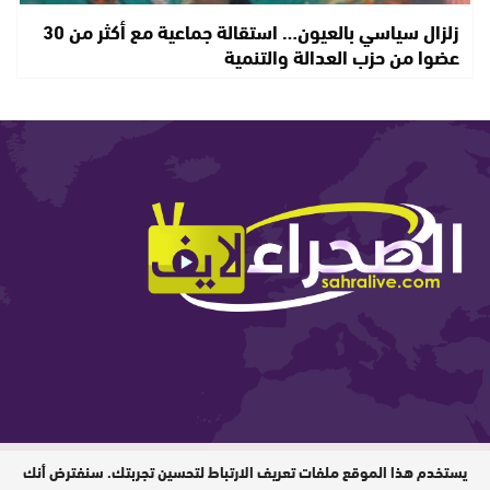
زلزال سياسي بالعيون… استقالة جماعية مع أكثر من 30
عضوا من حزب العدالة والتنمية
يستخدم هذا الموقع ملفات تعريف الارتباط لتحسين تجربتك. سنفترض أنك
المدير المسؤول : ابيبك المحفوظ / جميع