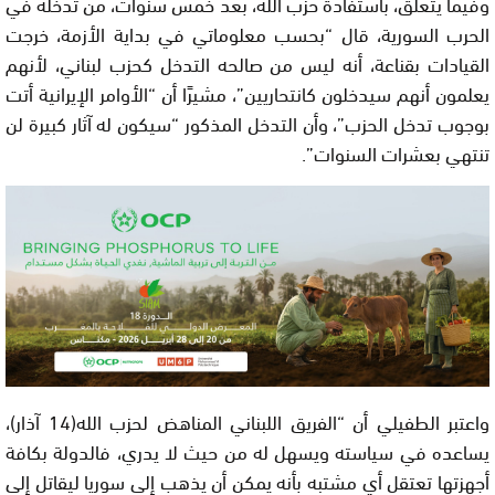
وفيما يتعلق، باستفادة حزب الله، بعد خمس سنوات، من تدخله في
الحرب السورية، قال “بحسب معلوماتي في بداية الأزمة، خرجت
القيادات بقناعة، أنه ليس من صالحه التدخل كحزب لبناني، لأنهم
يعلمون أنهم سيدخلون كانتحاريين”، مشيرًا أن “الأوامر الإيرانية أتت
بوجوب تدخل الحزب”، وأن التدخل المذكور “سيكون له آثار كبيرة لن
تنتهي بعشرات السنوات”.
واعتبر الطفيلي أن “الفريق اللبناني المناهض لحزب الله(14 آذار)،
يساعده في سياسته ويسهل له من حيث لا يدري، فالدولة بكافة
أجهزتها تعتقل أي مشتبه بأنه يمكن أن يذهب إلى سوريا ليقاتل إلى