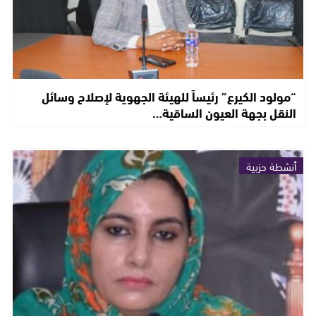
“مولود الكيرع” رئيساً للهيئة الجهوية لإصلاح وسائل
النقل بجهة العيون الساقية…
أنشطة حزبية