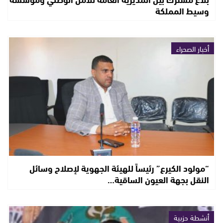
وسيط المملكة
أخبار الصحراء
“مولود الكيرع” رئيساً للهيئة الجهوية لإصلاح وسائل
النقل بجهة العيون الساقية…
أنشطة حزبية