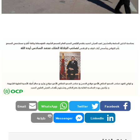
Email
WhatsApp
Twitter
Facebook
LinkedIn
Messenger
طباعة