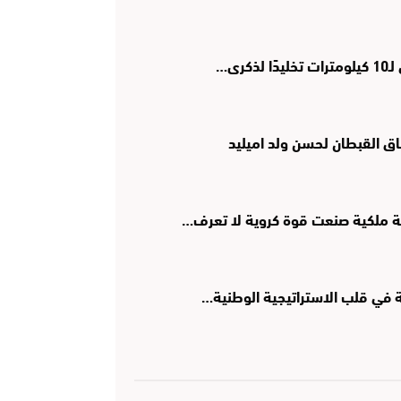
رى…
اق القبطان لحسن ولد اميليد
ؤية ملكية صنعت قوة كروية لا تعرف…
ية في قلب الاستراتيجية الوطنية…