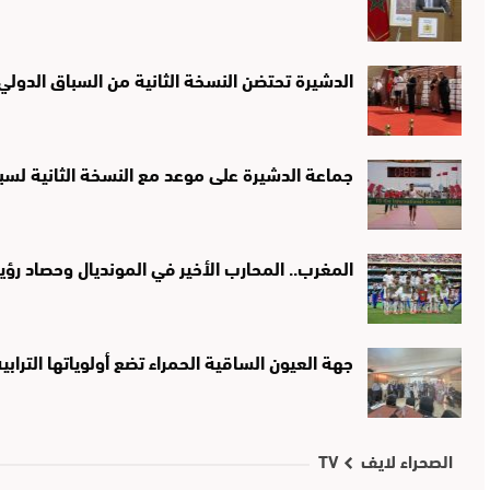
الدشيرة تحتضن النسخة الثانية من السباق الدولي لـ10 كيلومترات تخليدًا لذك
جماعة الدشيرة على موعد مع النسخة الثانية لسب
المغرب.. المحارب الأخير في المونديال وحصاد ر
جهة العيون الساقية الحمراء تضع أولوياتها التراب
الصحراء لايف TV