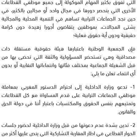
التي تفوق بكثير المهام الموكولة إلى جميع موظفي القطاعات
الأخرى التي ينحصر دورها في مجال واحد أو مجالين بالكثير، في
حين نجد الجماعات الترابية تساهم في التنمية المحلية والمجالية
بشتى المجالات، بموظفين يتقاضون أجورا زهيدة دون كرامة
حقيقية ودون أية حقوق فعلية؛
فإن الجمعية الوطنية باعتبارها هيئة حقوقية مستقلة ذات
مصداقية وهي تستحضر المسؤولية والثقة التي تحضى بها من
قبل الشغيلة الجماعية بمختلف فئاتها وانتماءاتها النقابية أو بدون
أي انتماء، تعلن ما يلي:
1- تدعو وزارة الداخلية إلى احترام الدستور المغربي بمعاملة
موظفي الجماعات الترابية على قدم المساواة مع كل القطاعات
وتمتيعهم بنفس الحقوق والمكتسبات باعتبار أننا في دولة الحق
والقانون.
2- تدين بشدة عدم دعوتها من قبل وزارة الداخلية لحضور جلسات
الحوار القطاعي في اطار المقاربة التشاركية التي ينص عليها أكثر من