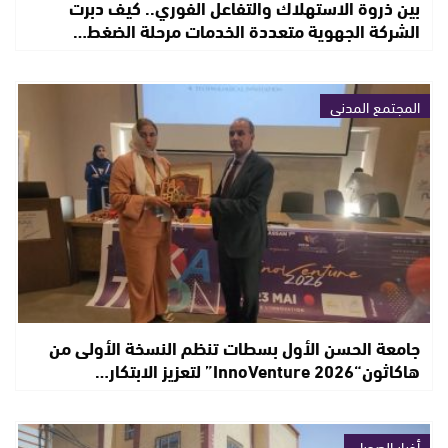
بين ذروة الاستهلاك والتفاعل الفوري.. كيف دبرت
الشركة الجهوية متعددة الخدمات مرحلة الضغط…
المجتمع المدني
جامعة الحسن الأول بسطات تنظم النسخة الأولى من
هاكاثون“InnoVenture 2026” لتعزيز الابتكار…
أخبار الصحراء