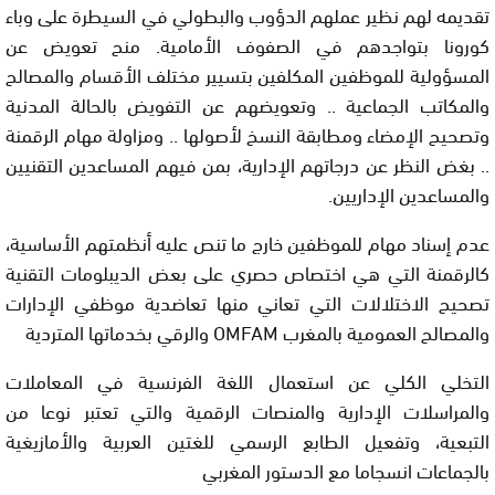
تقديمه لهم نظير عملهم الدؤوب والبطولي في السيطرة على وباء
كورونا بتواجدهم في الصفوف الأمامية. منح تعويض عن
المسؤولية للموظفين المكلفين بتسيير مختلف الأقسام والمصالح
والمكاتب الجماعية .. وتعويضهم عن التفويض بالحالة المدنية
وتصحيح الإمضاء ومطابقة النسخ لأصولها .. ومزاولة مهام الرقمنة
.. بغض النظر عن درجاتهم الإدارية، بمن فيهم المساعدين التقنيين
والمساعدين الإداريين.
عدم إسناد مهام للموظفين خارج ما تنص عليه أنظمتهم الأساسية،
كالرقمنة التي هي اختصاص حصري على بعض الديبلومات التقنية
تصحيح الاختلالات التي تعاني منها تعاضدية موظفي الإدارات
والمصالح العمومية بالمغرب OMFAM والرقي بخدماتها المتردية
التخلي الكلي عن استعمال اللغة الفرنسية في المعاملات
والمراسلات الإدارية والمنصات الرقمية والتي تعتبر نوعا من
التبعية، وتفعيل الطابع الرسمي للغتين العربية والأمازيغية
بالجماعات انسجاما مع الدستور المغربي