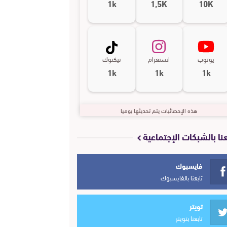
1k
1,5K
10K
يوتوب
انستغرام
تيكتوك
1k
1k
1k
هذه الإحصائيات يتم تحديثها يوميا
عنا بالشبكات الإجتماعية
فايسبوك
تابعنا بالفايسبوك
تويتر
تابعنا بتويتر