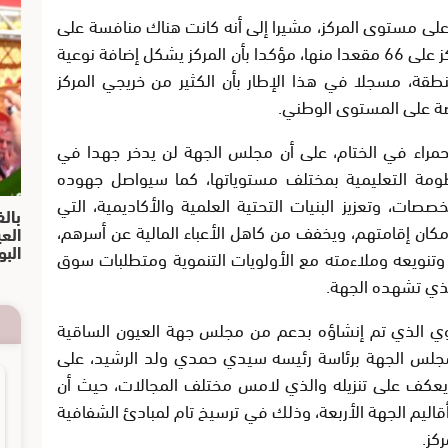
لى مستوى المركز، مشيرا إلى أنه كانت هناك منافسة على
72 مقعدا بالأقسام التحضيرية، حاز طلبة المركز على 66 مقعدا منها، مؤكدا بأن المركز يشكل إضافة نوعية
لمنطقة، مسجلا في هذا الإطار بأن الكثير من خريجي المركز
صة على المستوى الوطني.
راء في الختام، على أن مجلس الجهة لن يدخر جهدا في
منظومة التعليمية بمختلف مستوياتها، كما سيواصل جهوده
ات، وتعزيز البنيات التحتية العلمية والأكاديمية، التي
بالف
كان إقامتهم، ويخفف من كاهل الأعباء المالية عن أسرهم،
الع
البو
وتنويعه وملاءمته مع الأولويات التنموية ومتطلبات سوق
لذي تشهده الجهة.
تربوي الذي تم إنشاؤه بدعم من مجلس جهة العيون الساقية
ص مجلس الجهة برئاسة رئيسه سيدي حمدي ولد الرشيد، على
 يعكف على تنزيله والذي لامس مختلف المجالات، حيث أن
قاليم الجهة الأربعة، وذلك في ترسيخ تام لمبادئ الشفافية
كز.