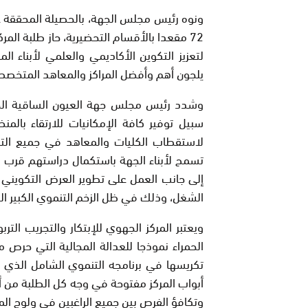
ونوه رئيس مجلس الجهة، بالحصيلة المحققة ع
لتعزيز التكوين الأكاديمي والعلمي لأبناء ا
يلجون أهم وأفضل المراكز والمعاهد المتخص
وشدد رئيس مجلس جهة العيون الساقية الحم
سبيل توفير كافة الإمكانيات للارتقاء بال
لاستقطاب الكليات والمعاهد في جميع التخصص
تسمح لأبناء الجهة باستكمال دراستهم قرب م
إلى جانب العمل على تطوير العرض التكويني 
الشغل، وذلك في ظل الزخم التنموي الكبير ا
ويعتبر المركز الجهوي للإبتكار والتجريب ال
الحمراء نموذجا للعدالة المجالية التي حر
تكريسها في برنامجه التنموي الشامل الذي
أبواب المركز مفتوحة في وجه كل الطلبة من أ
وتكافؤ الفرص بين جميع الراغبين في ولوج المر