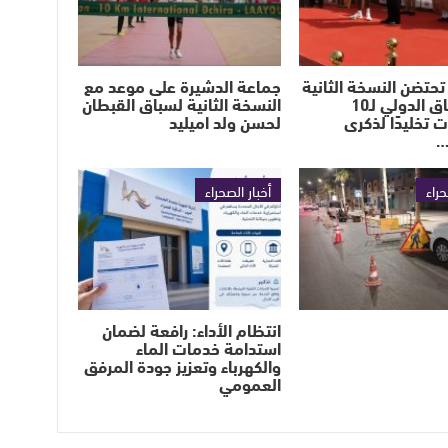
تحتضن النسخة الثانية
جماعة الدشيرة على موعد مع
من السباق الدولي لـ10
النسخة الثانية لسباق القبطان
ت تخليدًا لذكرى
لحسن ولد اميليد
…
حراء
أخبار الصحراء
انتظام الأداء: رافعة لضمان
استدامة خدمات الماء
والكهرباء وتعزيز جودة المرفق
العمومي